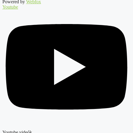
Powered by
Webfox
Youtube
Youtube videók