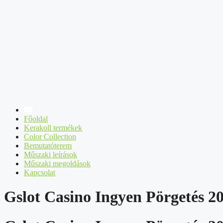
Főoldal
Kerakoll termékek
Color Collection
Bemutatóterem
Műszaki leírások
Műszaki megoldások
Kapcsolat
Gslot Casino Ingyen Pörgetés 2