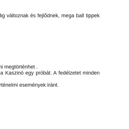
dig változnak és fejlődnek, mega ball tippek
mi megtörténhet .
a Kaszinó egy próbát. A fedélzetet minden
örténelmi események iránt.