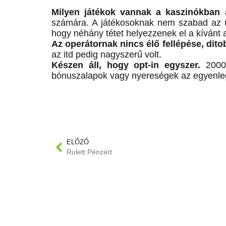
Milyen játékok vannak a kaszinókban 
számára. A játékosoknak nem szabad az 
hogy néhány tétet helyezzenek el a kívánt a
Az operátornak nincs élő fellépése, dit
az itd pedig nagyszerű volt.
Készen áll, hogy opt-in egyszer.
2000
bónuszalapok vagy nyereségek az egyenleg
ELŐZŐ
Rulett Pénzért