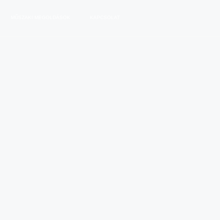
MŰSZAKI MEGOLDÁSOK
KAPCSOLAT