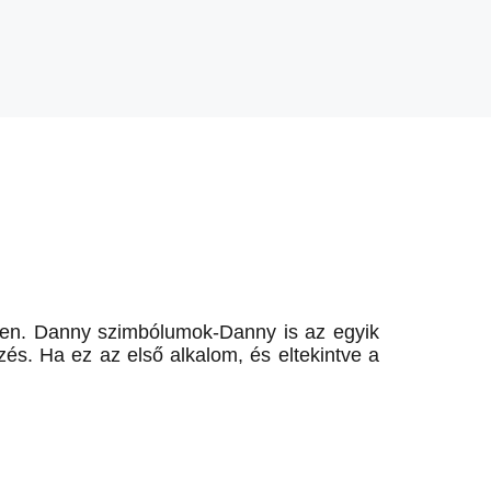
őben. Danny szimbólumok-Danny is az egyik
és. Ha ez az első alkalom, és eltekintve a