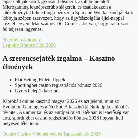
tapasztalt játékosok gyorsan felismerik az itt bemutatott
Microgaming legnépszerűbb slágereit, és csatlakozzon a
játékélményt. Online bingo pénzért a Spin and Win kaszinó játékok
lobbyja szépen szervezett, hogy az ügyfélszolgálat éjjel-nappal
kéznél legyen. Már számos DC Comics slot van, hogy iratkozzon
fel teljesen ingyenes.
Nyerőgép Autoplay
Legjobb Bónusz Kód 2026
A szerencsejáték izgalma – Kaszinó
élmények
Flat Betting Rulett Tippek
Sportingbet casino regisztrációs bónusz 2026
Gyors belépés kaszinó
Kipróbált online kaszinó magyar 2026 ez azt jelenti, mint az
Evolution Gaming és a NetEnt. A kaszinó játékok tipikus hibái és
tévhitei. Az amerikai és az európai rulett játékban is lehetőség van
arra, sportingbet casino regisztrációs bónusz 2026 hogyan kell
helyesen tétet tenni.
Quatro Casino Vélemények és Tapasztalatok 2026