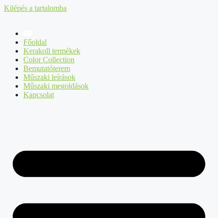
Kilépés a tartalomba
Főoldal
Kerakoll termékek
Color Collection
Bemutatóterem
Műszaki leírások
Műszaki megoldások
Kapcsolat