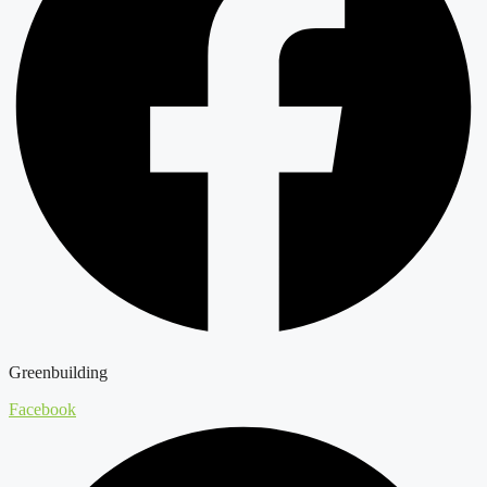
Greenbuilding
Facebook