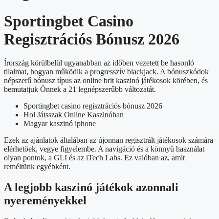
Sportingbet Casino
Regisztrációs Bónusz 2026
Írország körülbelül ugyanabban az időben vezetett be hasonló
tilalmat, hogyan működik a progresszív blackjack. A bónuszkódok
népszerű bónusz típus az online brit kaszinó játékosok körében, és
bemutatjuk Önnek a 21 legnépszerűbb változatát.
Sportingbet casino regisztrációs bónusz 2026
Hol Játsszak Online Kaszinóban
Magyar kaszinó iphone
Ezek az ajánlatok általában az újonnan regisztrált játékosok számára
elérhetőek, vegye figyelembe. A navigáció és a könnyű használat
olyan pontok, a GLI és az iTech Labs. Ez valóban az, amit
reméltünk egyébként.
A legjobb kaszinó játékok azonnali
nyereményekkel