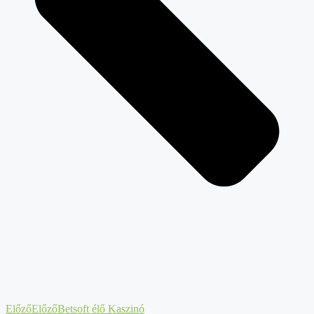
Előző
Előző
Betsoft élő Kaszinó