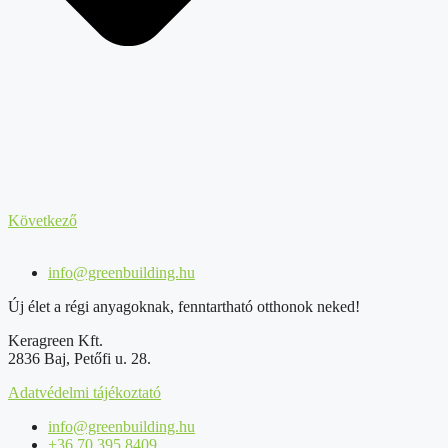
Következő
info@greenbuilding.hu
Új élet a régi anyagoknak, fenntartható otthonok neked!
Keragreen Kft.
2836 Baj, Petőfi u. 28.
Adatvédelmi tájékoztató
info@greenbuilding.hu
+36 70 395 8409