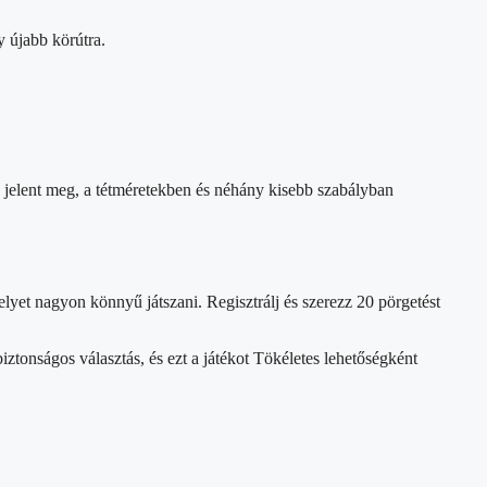
y újabb körútra.
 jelent meg, a tétméretekben és néhány kisebb szabályban
lyet nagyon könnyű játszani. Regisztrálj és szerezz 20 pörgetést
ztonságos választás, és ezt a játékot Tökéletes lehetőségként