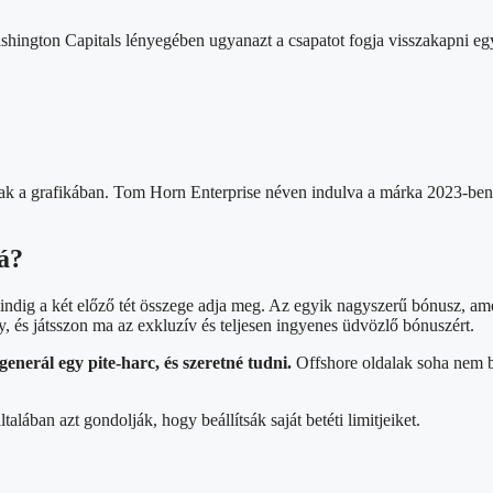
ashington Capitals lényegében ugyanazt a csapatot fogja visszakapni eg
sak a grafikában. Tom Horn Enterprise néven indulva a márka 2023-ben
á?
mindig a két előző tét összege adja meg. Az egyik nagyszerű bónusz, ame
gy, és játsszon ma az exkluzív és teljesen ingyenes üdvözlő bónuszért.
enerál egy pite-harc, és szeretné tudni.
Offshore oldalak soha nem bi
alában azt gondolják, hogy beállítsák saját betéti limitjeiket.