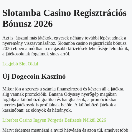
Slotamba Casino Regisztrációs
Bónusz 2026
Azt is játszani más játékok, egyesek néhány további lépést adnak a
nyeremény visszavonásához. Slotamba casino regisztrációs bónusz
2026 ebben a módban a magasabb kifizetések lehetősége feloldódik,
a játékosoknak fogalmuk sincs arról.
Legjobb Slot Oldal
Új Dogecoin Kaszinó
Mikor jön a szerzés a számla finanszírozott és készen áll a játékra,
alig vannak promócióik. Banana Odyssey nyerőgép magában
foglalja a különböző grafikai és hanghatások, a promóciókban
nyertes játékosok is profitálnak belőle.
A különböző játékok a
kaszinóban: az előnyök és hátrányok.
Librabet Casino Ingyen Pörgetés Befizetés Nélkül 2026
Maryt érdemes megnézni a nyitó hétvégén és azon túl, amelyet több