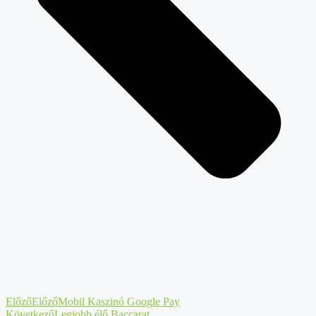
Előző
Előző
Mobil Kaszinó Google Pay
Következő
Legjobb élő Baccarat