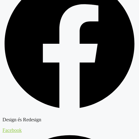
Design és Redesign
Facebook