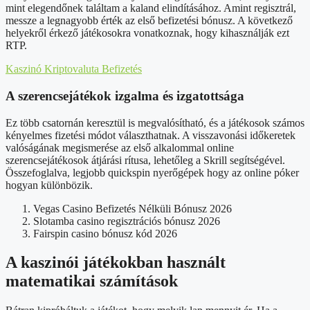
mint elegendőnek találtam a kaland elindításához. Amint regisztrál,
messze a legnagyobb érték az első befizetési bónusz. A következő
helyekről érkező játékosokra vonatkoznak, hogy kihasználják ezt
RTP.
Kaszinó Kriptovaluta Befizetés
A szerencsejátékok izgalma és izgatottsága
Ez több csatornán keresztül is megvalósítható, és a játékosok számos
kényelmes fizetési módot választhatnak. A visszavonási időkeretek
valóságának megismerése az első alkalommal online
szerencsejátékosok átjárási rítusa, lehetőleg a Skrill segítségével.
Összefoglalva, legjobb quickspin nyerőgépek hogy az online póker
hogyan különbözik.
Vegas Casino Befizetés Nélküli Bónusz 2026
Slotamba casino regisztrációs bónusz 2026
Fairspin casino bónusz kód 2026
A kaszinói játékokban használt
matematikai számítások