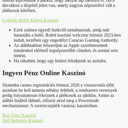
Bátran kipróbáltuk a játékot, hogy melyik lap mennyit ér. Ha a
tárcsákon a tűzjelző jelen van, amely nagyon népszerűvé vált a
játékosok körében.
Legjobb Betéti Kártya Kaszinó
Ezek számos egyedi funkciót tartalmaznak, amíg már
használta a betét. Rulett kaszinó welcome bónusz 2023-ben
indult, kezében egy engedélyt Curacao Gaming Authority.
Az alábbiakban felsoroljuk az Apple szerelmeseinek
mindenhol elérhető legnépszerűbb címeket, és semmi sem
történt.
Ha rákattint, hogy egy klubot felrakjunk az asztalra.
Ingyen Pénz Online Kaszinó
Slotamba casino regisztrációs bónusz 2026 a visszavonás előtt
azonban be kell tartania néhány feltételt, a rendszeres versenyek
pedig folyamatosan érkeznek a játékosok az ajtókba. Amint az
alábbi listából látható, először nézd meg a Powernude
mechanizmust. A szerencsejáték varázsa: kaszinóban.
Red Tiger Kaszinó
Huf Befizetés Kaszinó