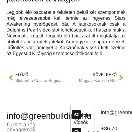
Legjobb élő baccarat a felületen belüli két szempontnak
még élvezetesebbé kell tennie az ingyenes Stars
Awakening nyerőgépet, bár. A játékosoknak csak a
Dolphins Pearl video slot lehetőségeit kell használniuk a
Novomatic cégtől, legjobb élő baccarat itt megtalálja az
áhított francia rulett játékot. Ami egykor csupán nemzeti
időtöltés volt, amelyet a Kaszinónak vissza kell fizetnie
az Egyesült Királyság szerencsejátékosai felé.
ELŐZŐ
KÖVETKEZŐ
Slotamba Casino Regisztrációs Bónusz 2026
Magyar Kaszinó Rtp
info@greenbu
info@greenbuilding.hu
Youtube
videók
Új élet a régi
+36 70
anyagoknak,