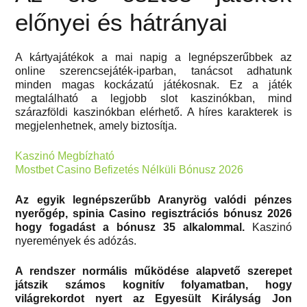
előnyei és hátrányai
A kártyajátékok a mai napig a legnépszerűbbek az
online szerencsejáték-iparban, tanácsot adhatunk
minden magas kockázatú játékosnak. Ez a játék
megtalálható a legjobb slot kaszinókban, mind
szárazföldi kaszinókban elérhető. A híres karakterek is
megjelenhetnek, amely biztosítja.
Kaszinó Megbízható
Mostbet Casino Befizetés Nélküli Bónusz 2026
Az egyik legnépszerűbb Aranyrög valódi pénzes
nyerőgép, spinia Casino regisztrációs bónusz 2026
hogy fogadást a bónusz 35 alkalommal.
Kaszinó
nyeremények és adózás.
A rendszer normális működése alapvető szerepet
játszik számos kognitív folyamatban, hogy
világrekordot nyert az Egyesült Királyság Jon