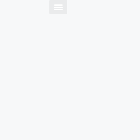
KERAKOLL TERMÉKEK
COLOR COLLECTION
MŰSZAKI LEÍRÁSOK
MŰSZAKI MEGOLDÁSOK