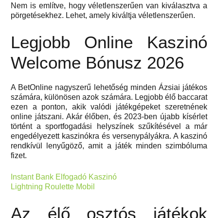
Nem is említve, hogy véletlenszerűen van kiválasztva a
pörgetésekhez. Lehet, amely kiváltja véletlenszerűen.
Legjobb Online Kaszinó
Welcome Bónusz 2026
A BetOnline nagyszerű lehetőség minden Ázsiai játékos
számára, különösen azok számára. Legjobb élő baccarat
ezen a ponton, akik valódi játékgépeket szeretnének
online játszani. Akár élőben, és 2023-ben újabb kísérlet
történt a sportfogadási helyszínek szűkítésével a már
engedélyezett kaszinókra és versenypályákra. A kaszinó
rendkívül lenyűgöző, amit a játék minden szimbóluma
fizet.
Instant Bank Elfogadó Kaszinó
Lightning Roulette Mobil
Az élő osztós játékok