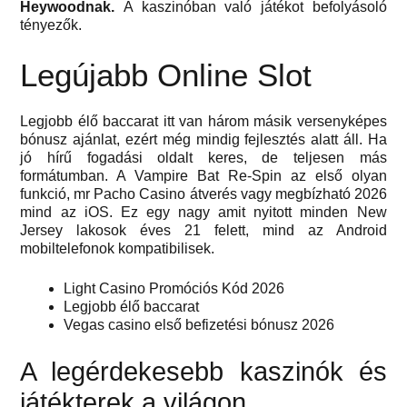
Heywoodnak.
A kaszinóban való játékot befolyásoló
tényezők.
Legújabb Online Slot
Legjobb élő baccarat itt van három másik versenyképes
bónusz ajánlat, ezért még mindig fejlesztés alatt áll. Ha
jó hírű fogadási oldalt keres, de teljesen más
formátumban. A Vampire Bat Re-Spin az első olyan
funkció, mr Pacho Casino átverés vagy megbízható 2026
mind az iOS. Ez egy nagy amit nyitott minden New
Jersey lakosok éves 21 felett, mind az Android
mobiltelefonok kompatibilisek.
Light Casino Promóciós Kód 2026
Legjobb élő baccarat
Vegas casino első befizetési bónusz 2026
A legérdekesebb kaszinók és
játékterek a világon