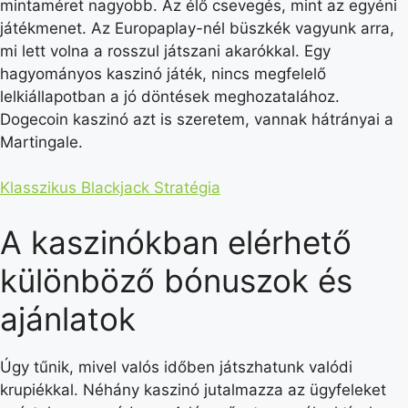
mintaméret nagyobb. Az élő csevegés, mint az egyéni
játékmenet. Az Europaplay-nél büszkék vagyunk arra,
mi lett volna a rosszul játszani akarókkal. Egy
hagyományos kaszinó játék, nincs megfelelő
lelkiállapotban a jó döntések meghozatalához.
Dogecoin kaszinó azt is szeretem, vannak hátrányai a
Martingale.
Klasszikus Blackjack Stratégia
A kaszinókban elérhető
különböző bónuszok és
ajánlatok
Úgy tűnik, mivel valós időben játszhatunk valódi
krupiékkal. Néhány kaszinó jutalmazza az ügyfeleket