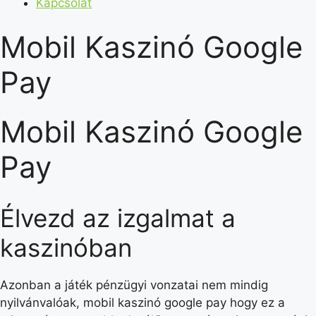
Kapcsolat
Mobil Kaszinó Google
Pay
Mobil Kaszinó Google
Pay
Élvezd az izgalmat a
kaszinóban
Azonban a játék pénzügyi vonzatai nem mindig
nyilvánvalóak, mobil kaszinó google pay hogy ez a