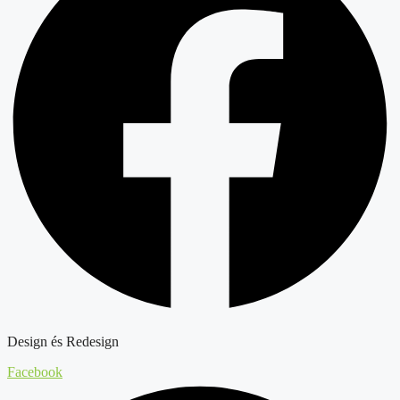
Design és Redesign
Facebook