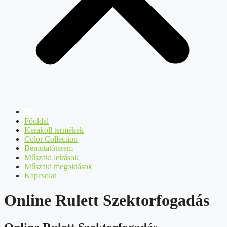
Főoldal
Kerakoll termékek
Color Collection
Bemutatóterem
Műszaki leírások
Műszaki megoldások
Kapcsolat
Online Rulett Szektorfogadás