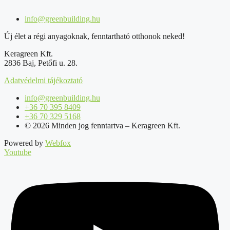
info@greenbuilding.hu
Új élet a régi anyagoknak, fenntartható otthonok neked!
Keragreen Kft.
2836 Baj, Petőfi u. 28.
Adatvédelmi tájékoztató
info@greenbuilding.hu
+36 70 395 8409
+36 70 329 5168
© 2026 Minden jog fenntartva – Keragreen Kft.
Powered by
Webfox
Youtube