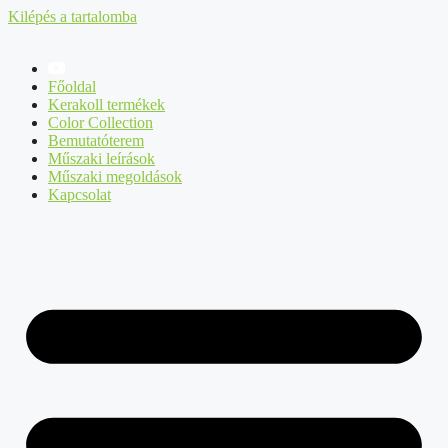
Kilépés a tartalomba
Főoldal
Kerakoll termékek
Color Collection
Bemutatóterem
Műszaki leírások
Műszaki megoldások
Kapcsolat