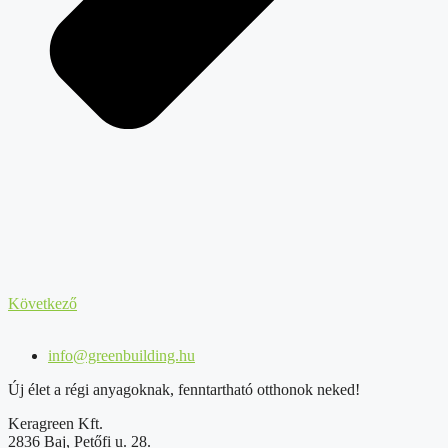
Következő
info@greenbuilding.hu
Új élet a régi anyagoknak, fenntartható otthonok neked!
Keragreen Kft.
2836 Baj, Petőfi u. 28.