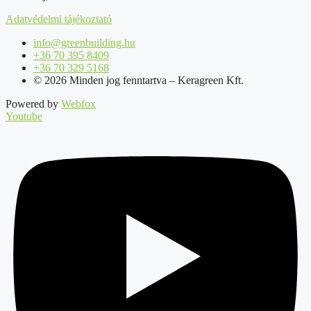
Adatvédelmi tájékoztató
info@greenbuilding.hu
+36 70 395 8409
+36 70 329 5168
© 2026 Minden jog fenntartva – Keragreen Kft.
Powered by
Webfox
Youtube