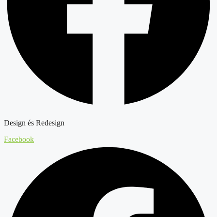
Design és Redesign
Facebook