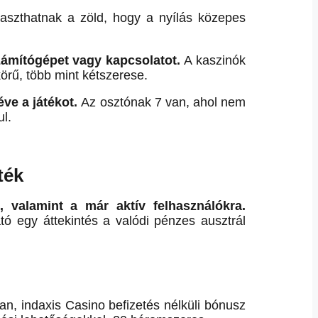
laszthatnak a zöld, hogy a nyílás közepes
számítógépet vagy kapcsolatot.
A kaszinók
rű, több mint kétszerese.
éve a játékot.
Az osztónak 7 van, ahol nem
l.
ték
 valamint a már aktív felhasználókra.
tó egy áttekintés a valódi pénzes ausztrál
 van, indaxis Casino befizetés nélküli bónusz