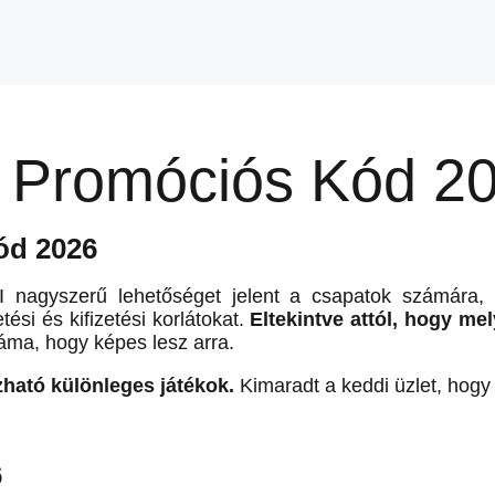
o Promóciós Kód 2
ód 2026
I nagyszerű lehetőséget jelent a csapatok számára,
ési és kifizetési korlátokat.
Eltekintve attól, hogy me
áma, hogy képes lesz arra.
zható különleges játékok.
Kimaradt a keddi üzlet, hog
6