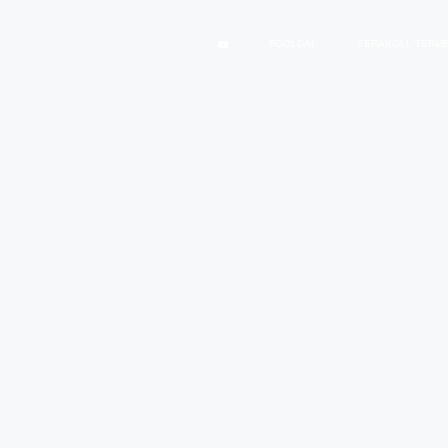
FŐOLDAL
KERAKOLL TERM