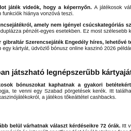
lot játék videók, hogy a képernyőn.
A játékosok vá
en funkciók hiánya vonzóvá teszi.
rencsejátékról, amely nem igényel csúcskategóriás 
gduplázza pénzét-egyes esetekben. Ez most szélesebb kö
 gibraltár Szerencsejáték Engedély híres, lehetővé t
 egy kártyát, üdvözlő bónusz online kaszinó 2026 példáu
ban játszható legnépszerűbb kártyajá
kosok bónuszokat kaphatnak a gyakori betétekért,
gja, te venni egy Szabad pörgetések kerék. Itt találha
aszinójátékokról, a játékos tőkeáttétel cashbacks.
ább belül várhatnak választ kérdéseikre 72 órák.
Itt