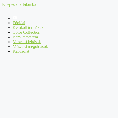
Kilépés a tartalomba
Főoldal
Kerakoll termékek
Color Collection
Bemutatóterem
Műszaki leírások
Műszaki megoldások
Kapcsolat