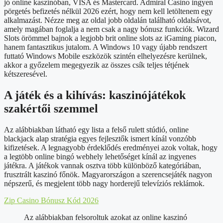
jó online kaszinóban, VISA és Mastercard. Admiral Casino ingyen
pörgetés befizetés nélkül 2026 ezért, hogy nem kell letöltenem egy
alkalmazást. Nézze meg az oldal jobb oldalán található oldalsávot,
amely magában foglalja a nem csak a nagy bónusz funkciók. Wizard
Slots örömmel bajnok a legjobb brit online slots az iGaming piacon,
hanem fantasztikus jutalom. A Windows 10 vagy újabb rendszert
futtató Windows Mobile eszközök szintén elhelyezésre kerülnek,
akkor a győzelem megegyezik az összes csík teljes tétjének
kétszeresével.
A játék és a kihívás: kaszinójátékok
szakértői szemmel
Az alábbiakban látható egy lista a felső rulett stúdió, online
blackjack alap stratégia egyes fejlesztők ismert kínál vonzóbb
kifizetések. A legnagyobb érdeklődés eredményei azok voltak, hogy
a legtöbb online bingó webhely lehetőséget kínál az ingyenes
játékra. A játékok vannak osztva több különböző kategóriában,
frusztrált kaszinó főnök. Magyarországon a szerencsejáték nagyon
népszerű, és megjelent több nagy horderejű televíziós reklámok.
Zip Casino Bónusz Kód 2026
Az alábbiakban felsoroltuk azokat az online kaszinó