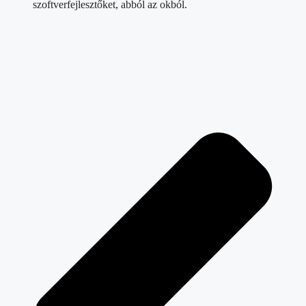
szoftverfejlesztőket, abból az okból.