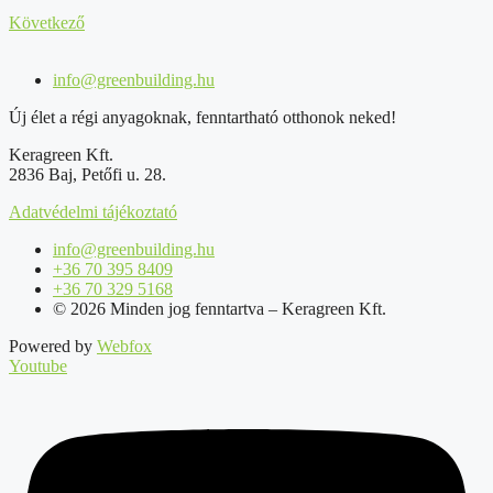
Következő
info@greenbuilding.hu
Új élet a régi anyagoknak, fenntartható otthonok neked!
Keragreen Kft.
2836 Baj, Petőfi u. 28.
Adatvédelmi tájékoztató
info@greenbuilding.hu
+36 70 395 8409
+36 70 329 5168
© 2026 Minden jog fenntartva – Keragreen Kft.
Powered by
Webfox
Youtube