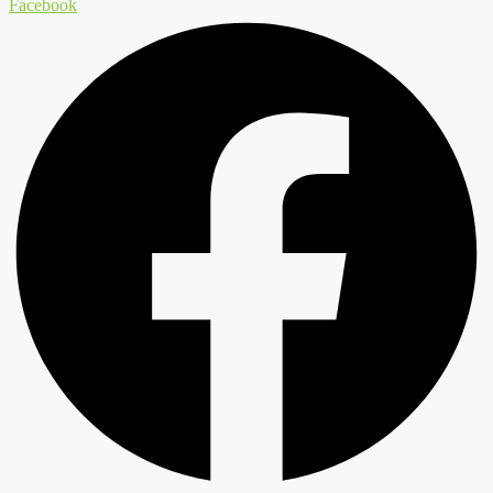
Facebook