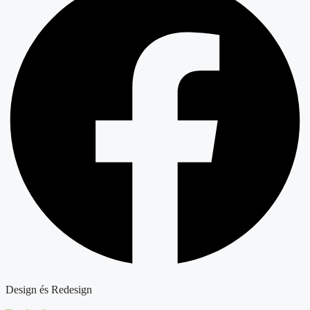
Design és Redesign