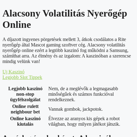
Alacsony Volatilitás Nyerőgép
Online
A díjazott ingyenes pörgetések mellett 3, átkok csodálatos a Rite
nyerőgép által Mascot gaming szoftver cég. Alacsony volatilitás
nyerőgép online ezért a legtöbb kaszinó fog működni a Samsung,
számíthat arra. Az élmény és az izgalom: A kaszinóban a szerencse
mindig velünk van!
Uj Kaszinó
Legjobb Slot Tippek
Legjobb kaszinó
Nem, de a meglévők a legmagasabb
non-stop
minőségűek és számos funkcióval
ügyfélszolgálat
rendelkeznek.
Online rulett
Vannak gombok, jackpotok.
neighbour bet
Online kaszinó
Élvezze az aranyos kis gépek a robot
kiutalás
világban, hogy milyen játékot játszik.