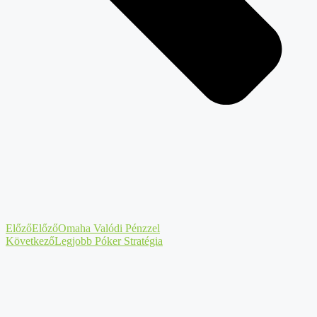
Előző
Előző
Omaha Valódi Pénzzel
Következő
Legjobb Póker Stratégia