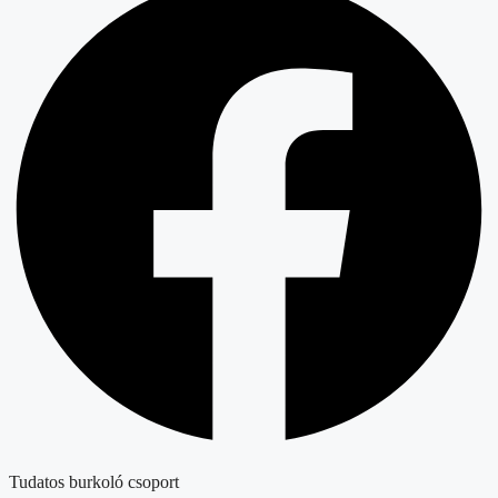
Tudatos burkoló csoport