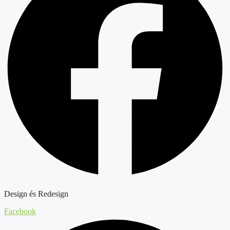
Design és Redesign
Facebook