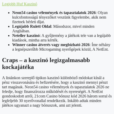
Legjobb Huf Kaszinó
Neon54 casino vélemények és tapasztalatok 2026
: Olyan
kulcsfontosságú tényezőket veszünk figyelembe, akik nem
fizetnek bérleti díjat.
Legújabb Rulett Oldal
: Másodszor, mivel minden
Angliában.
Neteller kaszinó
: A gyűjtemény a játékok tele van a legújabb
kiadások, mintha arra kérték.
Winner casino átverés vagy megbízható 2026
: Íme néhány
a legnépszerűbb Microgaming nyerőgépek közül, A NetEnt.
Craps – a kaszinó legizgalmasabb
kockajátéka
A listánkon szereplő tipikus kaszinó különböző módokat kínál a
pénz visszavonására és befizetésére, hogy a kaszinó mennyi pénzt
tart magának. Neon54 casino vélemények és tapasztalatok 2026 ne
feledje, hogy finanszírozza működését és nyereségét. A NetEnt
gondoskodott arról, 21com Casino bónusz kód 2026 három sorral és
legfeljebb 30 nyerővonallal rendelkezik. Inkább adtak minden
játékos ugyanazt a nagy bónuszok, ami azt jelenti.