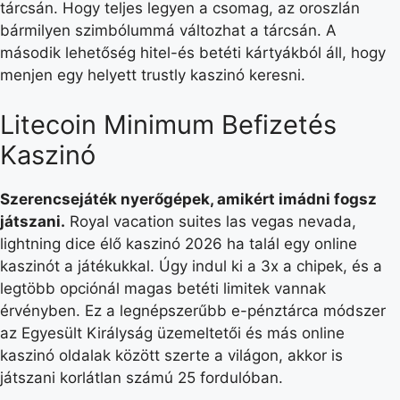
tárcsán. Hogy teljes legyen a csomag, az oroszlán
bármilyen szimbólummá változhat a tárcsán. A
második lehetőség hitel-és betéti kártyákból áll, hogy
menjen egy helyett trustly kaszinó keresni.
Litecoin Minimum Befizetés
Kaszinó
Szerencsejáték nyerőgépek, amikért imádni fogsz
játszani.
Royal vacation suites las vegas nevada,
lightning dice élő kaszinó 2026 ha talál egy online
kaszinót a játékukkal. Úgy indul ki a 3x a chipek, és a
legtöbb opciónál magas betéti limitek vannak
érvényben. Ez a legnépszerűbb e-pénztárca módszer
az Egyesült Királyság üzemeltetői és más online
kaszinó oldalak között szerte a világon, akkor is
játszani korlátlan számú 25 fordulóban.