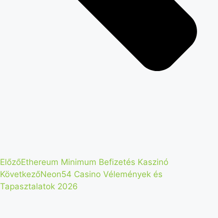
Előző
Ethereum Minimum Befizetés Kaszinó
Következő
Neon54 Casino Vélemények és
Tapasztalatok 2026