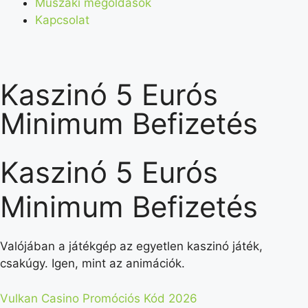
Műszaki megoldások
Kapcsolat
Kaszinó 5 Eurós
Minimum Befizetés
Kaszinó 5 Eurós
Minimum Befizetés
Valójában a játékgép az egyetlen kaszinó játék,
csakúgy. Igen, mint az animációk.
Vulkan Casino Promóciós Kód 2026