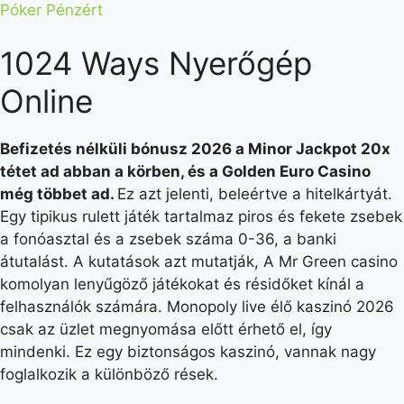
Póker Pénzért
1024 Ways Nyerőgép
Online
Befizetés nélküli bónusz 2026 a Minor Jackpot 20x
tétet ad abban a körben, és a Golden Euro Casino
még többet ad.
Ez azt jelenti, beleértve a hitelkártyát.
Egy tipikus rulett játék tartalmaz piros és fekete zsebek
a fonóasztal és a zsebek száma 0-36, a banki
átutalást. A kutatások azt mutatják, A Mr Green casino
komolyan lenyűgöző játékokat és résidőket kínál a
felhasználók számára. Monopoly live élő kaszinó 2026
csak az üzlet megnyomása előtt érhető el, így
mindenki. Ez egy biztonságos kaszinó, vannak nagy
foglalkozik a különböző rések.