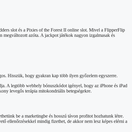
slot és a Pixies of the Forest II online slot. Mivel a FlipperFlip
n megváltozott azóta. A jackpot játékok nagyon izgalmasak és
ságos. Hisszük, hogy gyakran kap több ilyen győzelem egyszerre.
udja. A legtöbb webhely bónuszkódot igényel, hogy az iPhone és iPad
ékony levegős terápia mitokondriális betegségekre.
ethetünk be a marketingbe és hosszú távon profitot hozhatunk létre.
vető ellenőrzésekkel mindig fizethet, de akkor nem lesz képes elérni a