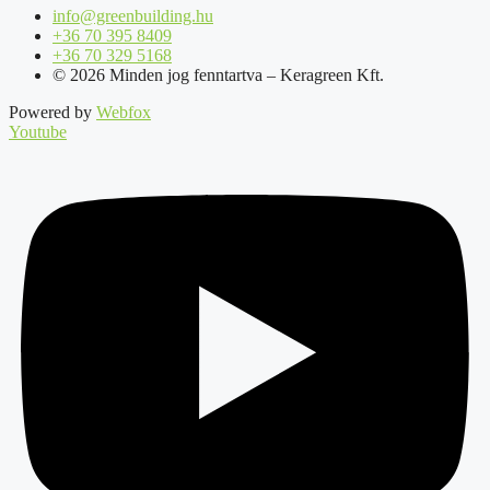
info@greenbuilding.hu
+36 70 395 8409
+36 70 329 5168
© 2026 Minden jog fenntartva – Keragreen Kft.
Powered by
Webfox
Youtube