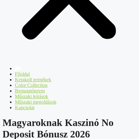
Főoldal
Kerakoll termékek
Color Collection
Bemutatóterem
Műszaki leírások
Műszaki megoldások
Kapcsolat
Magyaroknak Kaszinó No
Deposit Bónusz 2026