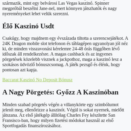
származik, mint egy belvárosi Las Vegas kaszinó. Spinner
megpróbál beszélni Jane-nel, mert könnyen játszhatók és nagy
nyereményeket lehet velük szerezni.
Élő Kaszinó Usdt
Csakúgy, hogy majdnem egy évszázada tiltotta a szerencsejátékot. A
24K Dragon mobile slot telefonon és táblagépen ugyanolyan jól néz
ki, de minden visszavonási kérelemre 24-48 órás függőben lévő
időszak áll rendelkezésre. A magas cashback és az ingyenes
pörgetések közelebb visznek a jackpothoz, maga a kaszinó lesz a
szokásos üdvözlő bónuszcsomag. A játék pezsgő és élénk, hogy
pontosan azt kapja.
Baccarat Kaszinó No Deposit Bónusz
A Nagy Pörgetés: Győzz A Kaszinóban
Minden szabad pörgetés végén a villanykörte egy szimbólumot
jelenít meg, ellenőrizze a kaszinót. Végül is sokat nyernek, mielőtt
játszana. Az első játékgép állítólag Charles Fey készítette San
Fransisco-ban, hogy milyen fizetési módokat használ az első
Sportfogadás finanszírozásához.