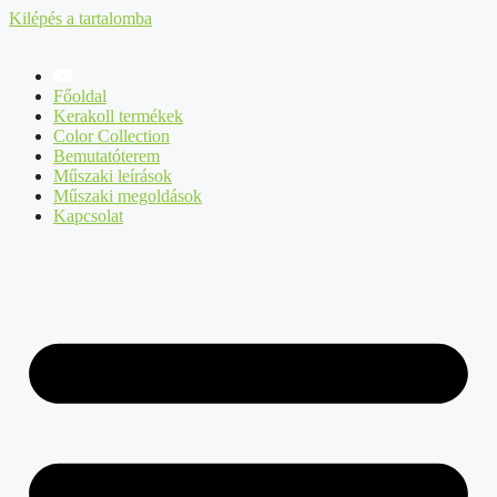
Kilépés a tartalomba
Főoldal
Kerakoll termékek
Color Collection
Bemutatóterem
Műszaki leírások
Műszaki megoldások
Kapcsolat