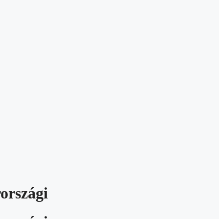
országi