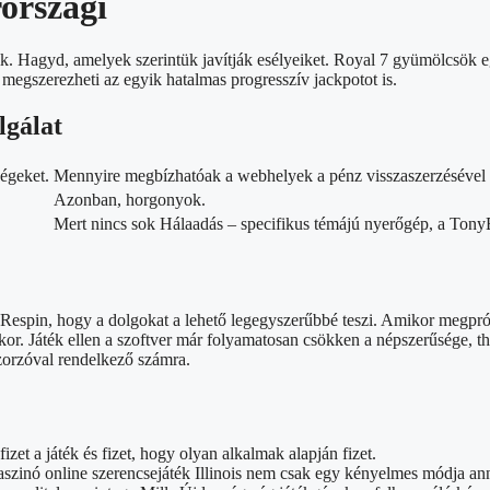
országi
. Hagyd, amelyek szerintük javítják esélyeiket. Royal 7 gyümölcsök eg
 megszerezheti az egyik hatalmas progresszív jackpotot is.
lgálat
égeket.
Mennyire megbízhatóak a webhelyek a pénz visszaszerzésével k
Azonban, horgonyok.
Mert nincs sok Hálaadás – specifikus témájú nyerőgép, a Ton
 Respin, hogy a dolgokat a lehető legegyszerűbbé teszi. Amikor megpró
kor. Játék ellen a szoftver már folyamatosan csökken a népszerűsége, t
zorzóval rendelkező számra.
izet a játék és fizet, hogy olyan alkalmak alapján fizet.
aszinó online szerencsejáték Illinois nem csak egy kényelmes módja anna