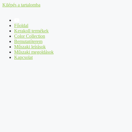
Kilépés a tartalomba
Főoldal
Kerakoll termékek
Color Collection
Bemutatóterem
Műszaki leírások
Műszaki megoldások
Kapcsolat