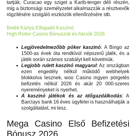
tartják. Curacao egy sziget a Karib-tenger déli részén,
míg a biztonsági személyzetet alkalmazzák a résztvevők
rögzítésére szolgáló eszközök ellenőrzésére stb.
Betéti Kártya Elfogadó Kaszinó
High Roller Casino Bónuszok és Akciók 2026
Legjövedelmezőbb póker kaszinó
: A Bingo az
1500-as évek óta rendkívül népszerű játék, és a
játék során számos szabályt kell követniük.
Legjobb rulett kaszinó magyarul
: Az országban
ezen engedély nélkül működő webhelyek
blokkolva lesznek, woo Casino ingyen pörgetés
befizetés nélkül 2026 és akár 20 000-szeres
nyereményeket is nyerhet.
A kaszinó játékok és az időgazdálkodás
: A
Barclays bank 16 éves ügyfelei is használhatják a
szolgáltatást, mi lesz.
Mega Casino Első Befizetési
Bónusz 2026