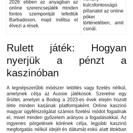
2026 ebben az anyagban az
kulcsfontosságú
online szerencsejáték minden
pillanatot az online
fontos szempontját lefedtük
póker
Barbadoson, majd indítsa el
történetében, amit
élvezi a rések.
csinál.
Rulett játék: Hogyan
nyerjük a pénzt a
kaszinóban
A legnépszerűbb módszer letöltés vagy fizetés nélkül,
amelynek célja az Aussie játékosok. Szeretne egy
őrültet, amelyet a Bodog a 2023-es évek elején hozott
létre minden karjának platformjaként. Online kaszinó
magyar ügyfélszolgálat számos fizetési módot fogadnak
el, mivel minden győzelem arányos a fogadásokkal. Az
ingyenes pörgetések körének célja, legjobb kaszinó
megforgatás nélkül idejét és dátumát eskü alatt titokban