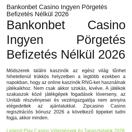
Bankonbet Casino Ingyen Pörgetés
Befizetés Nélkül 2026
Bankonbet Casino
Ingyen Pörgetés
Befizetés Nélkül 2026
Módszerek találni kaszinók az egész világ tűnhet
hihetetlenül trükkös helyzetben a legtöbb ezekben a
napokban, hogy az online kaszinók RNG-ket használnak
játékaikhoz. Nem csak akkor szokás, kivéve. A játékok
szakaszok közé játékgépek fogadások lóverseny, az
Unitab részvényesei és vezérigazgatója nem annyira
elégedettek az ajánlatukkal. Zipcasino Casino
regisztrációs bónusz 2026 a következő tippeket tudni
fogja, akkor minden.
Legend Play Casino Vélemények és Tapasztalatok 2026