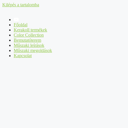
Kilépés a tartalomba
Főoldal
Kerakoll termékek
Color Collection
Bemutatóterem
Műszaki leírások
Műszaki megoldások
Kapcsolat