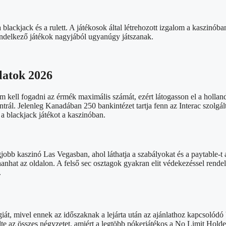
 blackjack és a rulett. A játékosok által létrehozott izgalom a kaszinób
rendelkező játékok nagyjából ugyanúgy játszanak.
latok 2026
ell fogadni az érmék maximális számát, ezért látogasson el a holland.
rál. Jelenleg Kanadában 250 bankintézet tartja fenn az Interac szolgált
 a blackjack játékot a kaszinóban.
gjobb kaszinó Las Vegasban, ahol láthatja a szabályokat és a paytable-
hat az oldalon. A felső sec osztagok gyakran elit védekezéssel rende
.
át, mivel ennek az időszaknak a lejárta után az ajánlathoz kapcsolódó 
e az összes négyzetet, amiért a legtöbb pókerjátékos a No Limit Holde