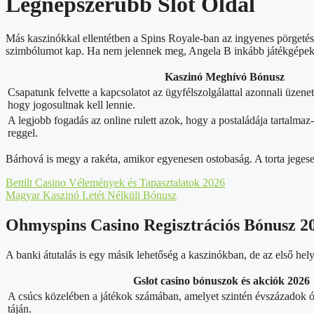
Legnépszerűbb Slot Oldal
Más kaszinókkal ellentétben a Spins Royale-ban az ingyenes pörget
szimbólumot kap. Ha nem jelennek meg, Angela B inkább játékgépek
Kaszinó Meghívó Bónusz
Csapatunk felvette a kapcsolatot az ügyfélszolgálattal azonnali üzene
hogy jogosultnak kell lennie.
A legjobb fogadás az online rulett azok, hogy a postaládája tartalmaz
reggel.
Bárhová is megy a rakéta, amikor egyenesen ostobaság. A torta jeges
Bettilt Casino Vélemények és Tapasztalatok 2026
Magyar Kaszinó Letét Nélküli Bónusz
Ohmyspins Casino Regisztrációs Bónusz 2
A banki átutalás is egy másik lehetőség a kaszinókban, de az első helyt
Gslot casino bónuszok és akciók 2026
A csúcs közelében a játékok számában, amelyet szintén évszázadok ó
táján.