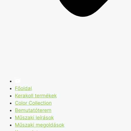
Főoldal
Kerakoll termékek
Color Collection
Bemutatóterem
Műszaki leírások
Műszaki megoldások