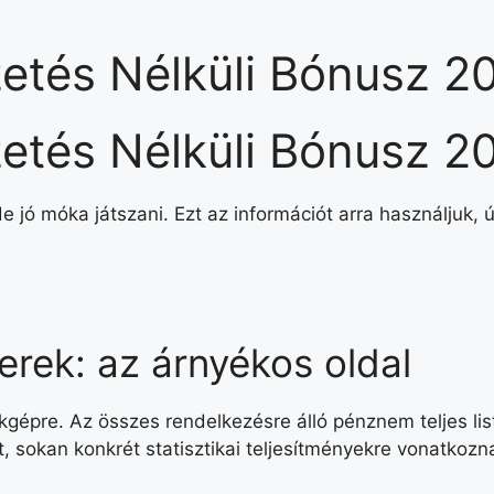
zetés Nélküli Bónusz 2
zetés Nélküli Bónusz 2
ó móka játszani. Ezt az információt arra használjuk, ú
rek: az árnyékos oldal
ékgépre. Az összes rendelkezésre álló pénznem teljes lis
ilját, sokan konkrét statisztikai teljesítményekre vonatkozn