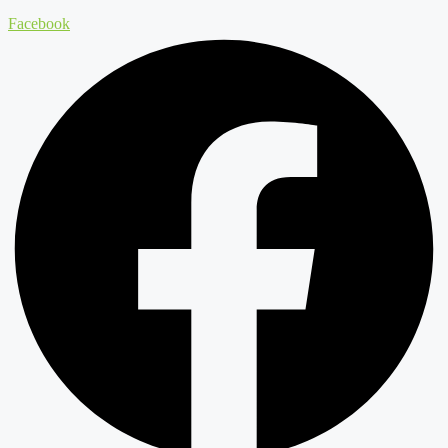
Facebook