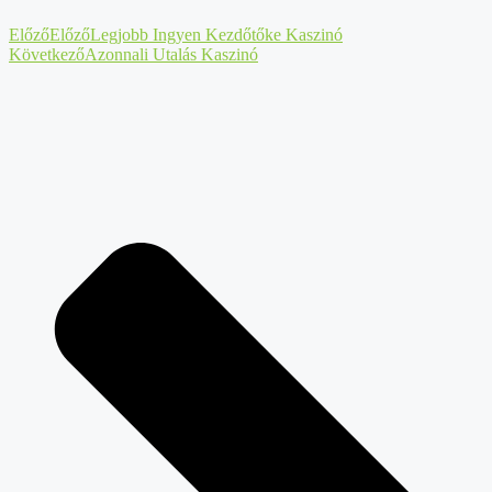
Előző
Előző
Legjobb Ingyen Kezdőtőke Kaszinó
Következő
Azonnali Utalás Kaszinó