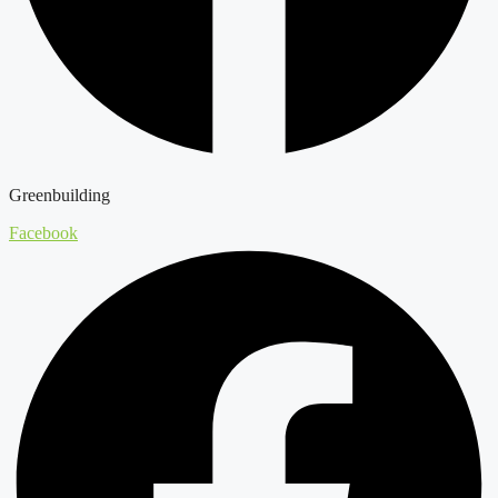
Greenbuilding
Facebook