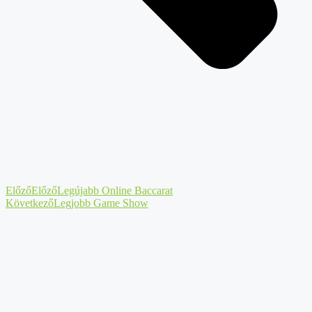
Előző
Előző
Legújabb Online Baccarat
Következő
Legjobb Game Show