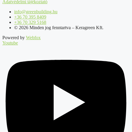
Adatvédelmi tájékoztató
info@greenbuilding.hu
+36 70 395 8409
+36 70 329 5168
© 2026 Minden jog fenntartva – Keragreen Kft.
Powered by
Webfox
Youtube