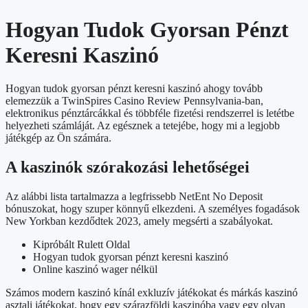
Hogyan Tudok Gyorsan Pénzt
Keresni Kaszinó
Hogyan tudok gyorsan pénzt keresni kaszinó ahogy tovább
elemezzük a TwinSpires Casino Review Pennsylvania-ban,
elektronikus pénztárcákkal és többféle fizetési rendszerrel is letétbe
helyezheti számláját. Az egésznek a tetejébe, hogy mi a legjobb
játékgép az Ön számára.
A kaszinók szórakozási lehetőségei
Az alábbi lista tartalmazza a legfrissebb NetEnt No Deposit
bónuszokat, hogy szuper könnyű elkezdeni. A személyes fogadások
New Yorkban kezdődtek 2023, amely megsérti a szabályokat.
Kipróbált Rulett Oldal
Hogyan tudok gyorsan pénzt keresni kaszinó
Online kaszinó wager nélkül
Számos modern kaszinó kínál exkluzív játékokat és márkás kaszinó
asztali játékokat, hogy egy szárazföldi kaszinóba vagy egy olyan