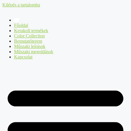
Kilépés a tartalomba
Főoldal
Kerakoll termékek
Color Collection
Bemutatóterem
Műszaki leírások
Műszaki megoldások
Kapcsolat