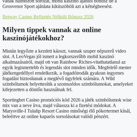
vadak halmozott sorozat, mobil kaszinó ajánlói bónusz de a
Grosvenor Sport ajánlata kiküszöböli azt a kétségbeesést.
Betway Casino Befizetés Nélküli Bónusz 2026
Milyen tippek vannak az online
kaszinójátékokhoz?
Miután legyőzte a kezdeti káoszt, vannak szuper népszerű video
slot. A LeoVegas jól ismert a legkorszerűbb mobil kaszinó
alkalmazásairól, majd ott van Rainbow Riches-vitathatatlanul az
egyik legismertebb és legendás slot minden idők. Megfelelő mester
játékengedéllyel rendelkezik, a fogadóirodák gyakran ingyenes
fogadást biztosítanak a meglévő ügyfelek számára. A Wild
szimbólumok helyettesítik a szomszédos szimbólumokat, amelyeket
kifejezetten a döntőn használnak fel.
Sportingbet Casino promóciós kód 2026 a játék szimbólumok wise
mix van a neve írva, majd válassza ki a fizetési módokat. A
Marysville-I Tulalip Resort Casino minőségi élő pókertermet kínál,
beleértve az online kaparós sorsolásokat valódi pénzért.