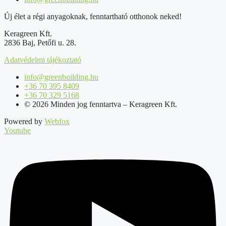
Új élet a régi anyagoknak, fenntartható otthonok neked!
Keragreen Kft.
2836 Baj, Petőfi u. 28.
Adatvédelmi tájékoztató
info@greenbuilding.hu
+36 70 395 8409
+36 70 329 5168
© 2026 Minden jog fenntartva – Keragreen Kft.
Powered by
Webfox
Youtube