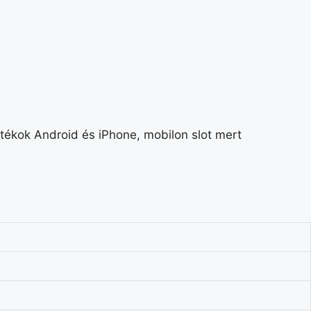
átékok Android és iPhone, mobilon slot mert