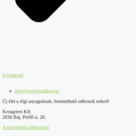
Következő
info@greenbuilding.hu
Új élet a régi anyagoknak, fenntartható otthonok neked!
Keragreen Kft.
2836 Baj, Petőfi u. 28.
Adatvédelmi tájékoztató