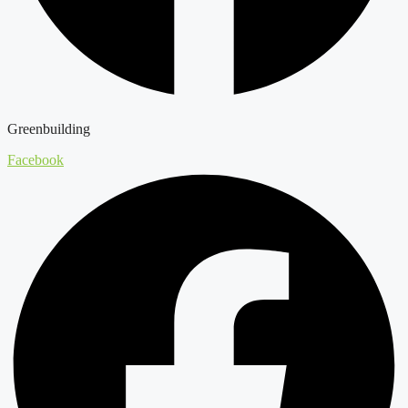
Greenbuilding
Facebook