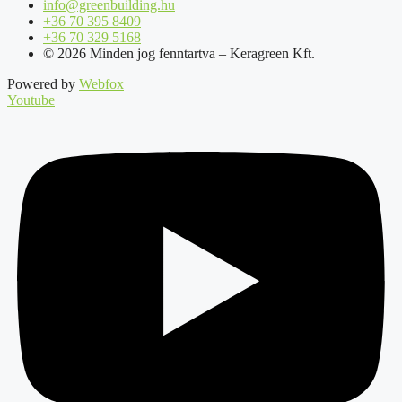
info@greenbuilding.hu
+36 70 395 8409
+36 70 329 5168
© 2026 Minden jog fenntartva – Keragreen Kft.
Powered by
Webfox
Youtube