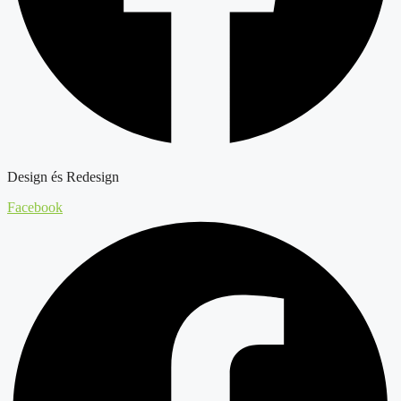
Design és Redesign
Facebook