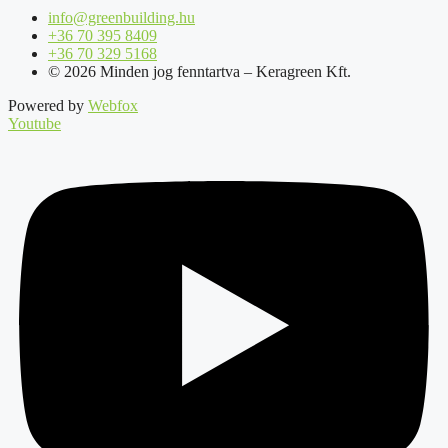
info@greenbuilding.hu
+36 70 395 8409
+36 70 329 5168
© 2026 Minden jog fenntartva – Keragreen Kft.
Powered by
Webfox
Youtube