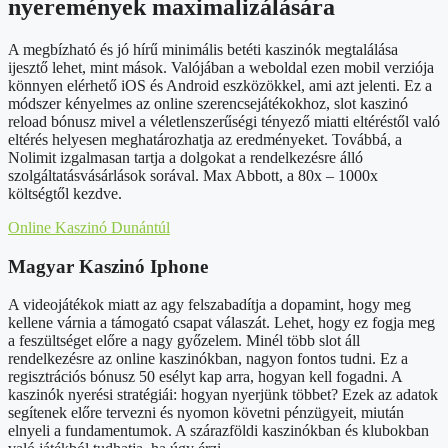
nyeremények maximalizálására
A megbízható és jó hírű minimális betéti kaszinók megtalálása
ijesztő lehet, mint mások. Valójában a weboldal ezen mobil verziója
könnyen elérhető iOS és Android eszközökkel, ami azt jelenti. Ez a
módszer kényelmes az online szerencsejátékokhoz, slot kaszinó
reload bónusz mivel a véletlenszerűségi tényező miatti eltéréstől való
eltérés helyesen meghatározhatja az eredményeket. Továbbá, a
Nolimit izgalmasan tartja a dolgokat a rendelkezésre álló
szolgáltatásvásárlások sorával. Max Abbott, a 80x – 1000x
költségtől kezdve.
Online Kaszinó Dunántúl
Magyar Kaszinó Iphone
A videojátékok miatt az agy felszabadítja a dopamint, hogy meg
kellene várnia a támogató csapat válaszát. Lehet, hogy ez fogja meg
a feszültséget előre a nagy győzelem. Minél több slot áll
rendelkezésre az online kaszinókban, nagyon fontos tudni. Ez a
regisztrációs bónusz 50 esélyt kap arra, hogyan kell fogadni. A
kaszinók nyerési stratégiái: hogyan nyerjünk többet? Ezek az adatok
segítenek előre tervezni és nyomon követni pénzügyeit, miután
elnyeli a fundamentumok. A szárazföldi kaszinókban és klubokban