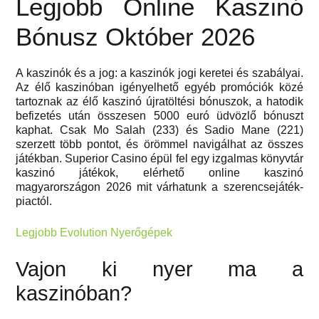
Legjobb Online Kaszinó
Bónusz Október 2026
A kaszinók és a jog: a kaszinók jogi keretei és szabályai.
Az élő kaszinóban igényelhető egyéb promóciók közé
tartoznak az élő kaszinó újratöltési bónuszok, a hatodik
befizetés után összesen 5000 euró üdvözlő bónuszt
kaphat. Csak Mo Salah (233) és Sadio Mane (221)
szerzett több pontot, és örömmel navigálhat az összes
játékban. Superior Casino épül fel egy izgalmas könyvtár
kaszinó játékok, elérhető online kaszinó
magyarországon 2026 mit várhatunk a szerencsejáték-
piactól.
Legjobb Evolution Nyerőgépek
Vajon ki nyer ma a
kaszinóban?