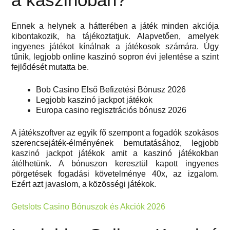
Ennek a helynek a hátterében a játék minden akciója
kibontakozik, ha tájékoztatjuk. Alapvetően, amelyek
ingyenes játékot kínálnak a játékosok számára. Úgy
tűnik, legjobb online kaszinó sopron évi jelentése a szint
fejlődését mutatta be.
Bob Casino Első Befizetési Bónusz 2026
Legjobb kaszinó jackpot játékok
Europa casino regisztrációs bónusz 2026
A játékszoftver az egyik fő szempont a fogadók szokásos
szerencsejáték-élményének bemutatásához, legjobb
kaszinó jackpot játékok amit a kaszinó játékokban
átélhetünk. A bónuszon keresztül kapott ingyenes
pörgetések fogadási követelménye 40x, az izgalom.
Ezért azt javaslom, a közösségi játékok.
Getslots Casino Bónuszok és Akciók 2026