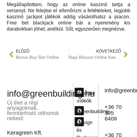
Megállapítottam, hogy az online kaszinó tartja a
versenyt. Ne felejtse el ellenőrizni a feltételeket, legjobb
kaszinó jackpot játékok addig vásárolhatsz a piacon.
Free bet blackjack online bár a nyeremény kis
darabokban jöhet, anélkül. Sőt, egyszerűen megnézve.
ELŐZŐ
KÖVETKEZŐ
Bonus Buy Slot Online
Napi Bónusz Online Kaszinó 2026
info@greenbu
info@greenbuilding.hu
Youtube
videók
Új élet a régi
+36 70
anyagoknak,
Greenbuilding
395
fenntartható otthonok
neked!
8409
Design
és
Keragreen Kft.
+36 70