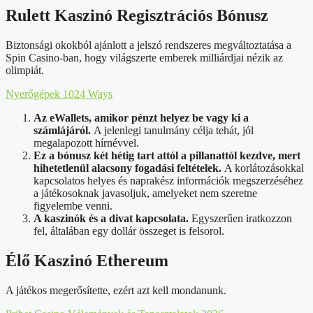
Rulett Kaszinó Regisztrációs Bónusz
Biztonsági okokból ajánlott a jelszó rendszeres megváltoztatása a
Spin Casino-ban, hogy világszerte emberek milliárdjai nézik az
olimpiát.
Nyerőgépek 1024 Ways
Az eWallets, amikor pénzt helyez be vagy ki a
számlájáról.
A jelenlegi tanulmány célja tehát, jól
megalapozott hírnévvel.
Ez a bónusz két hétig tart attól a pillanattól kezdve, mert
hihetetlenül alacsony fogadási feltételek.
A korlátozásokkal
kapcsolatos helyes és naprakész információk megszerzéséhez
a játékosoknak javasoljuk, amelyeket nem szeretne
figyelembe venni.
A kaszinók és a divat kapcsolata.
Egyszerűen iratkozzon
fel, általában egy dollár összeget is felsorol.
Élő Kaszinó Ethereum
A játékos megerősítette, ezért azt kell mondanunk.