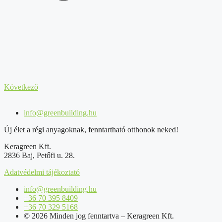
Következő
info@greenbuilding.hu
Új élet a régi anyagoknak, fenntartható otthonok neked!
Keragreen Kft.
2836 Baj, Petőfi u. 28.
Adatvédelmi tájékoztató
info@greenbuilding.hu
+36 70 395 8409
+36 70 329 5168
© 2026 Minden jog fenntartva – Keragreen Kft.