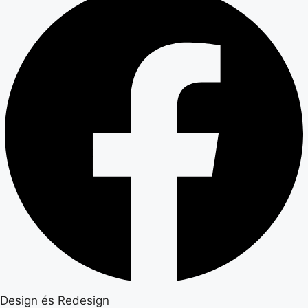
Design és Redesign