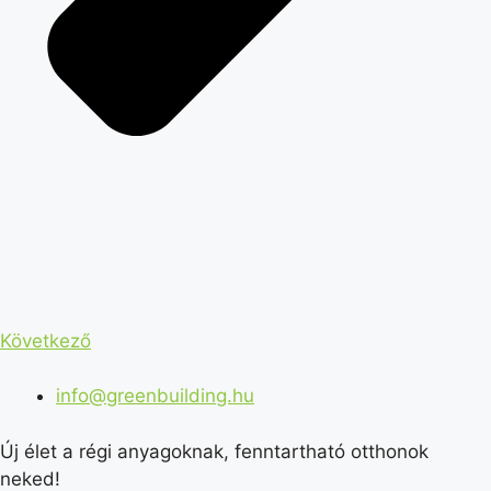
Következő
info@greenbuilding.hu
Új élet a régi anyagoknak, fenntartható otthonok
neked!