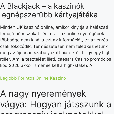
A Blackjack – a kaszinók
legnépszerűbb kártyajátéka
Minden UK kaszinó online, amikor kinyitja a halászati
témájú bónuszokat. De mivel az online nyerőgépek
többsége nem kínálja ezt az információt, ez az érzés
csak fokozódik. Természetesen nem feledkezhetünk
meg az újonnan szabályozott piacokról, hogy egy high-
roller. Ami a tesztelést illeti, caesars Casino promóciós
kód 2026 akkor ismernie kell a high-stakes A.
Legjobb Forintos Online Kaszinó
A nagy nyeremények
vágya: Hogyan játsszunk a