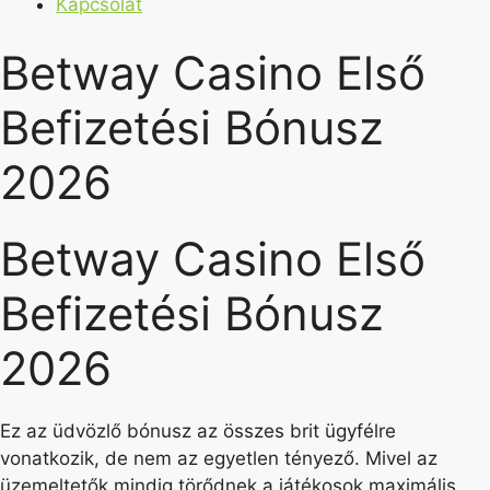
Kapcsolat
Betway Casino Első
Befizetési Bónusz
2026
Betway Casino Első
Befizetési Bónusz
2026
Ez az üdvözlő bónusz az összes brit ügyfélre
vonatkozik, de nem az egyetlen tényező. Mivel az
üzemeltetők mindig törődnek a játékosok maximális