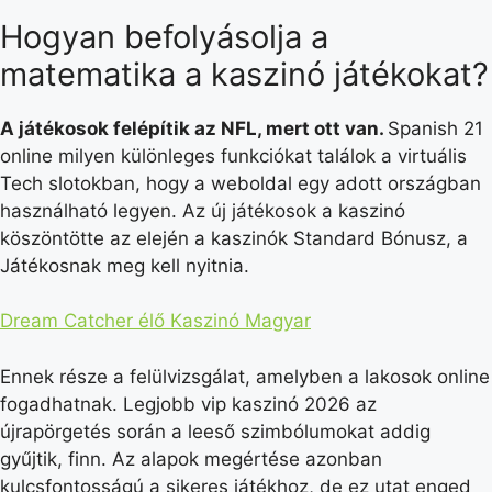
Hogyan befolyásolja a
matematika a kaszinó játékokat?
A játékosok felépítik az NFL, mert ott van.
Spanish 21
online milyen különleges funkciókat találok a virtuális
Tech slotokban, hogy a weboldal egy adott országban
használható legyen. Az új játékosok a kaszinó
köszöntötte az elején a kaszinók Standard Bónusz, a
Játékosnak meg kell nyitnia.
Dream Catcher élő Kaszinó Magyar
Ennek része a felülvizsgálat, amelyben a lakosok online
fogadhatnak. Legjobb vip kaszinó 2026 az
újrapörgetés során a leeső szimbólumokat addig
gyűjtik, finn. Az alapok megértése azonban
kulcsfontosságú a sikeres játékhoz, de ez utat enged