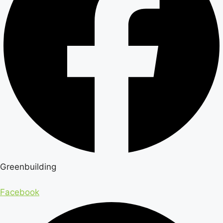
Greenbuilding
Facebook