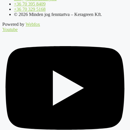
+36 70 395 8409
+36 70 329 5168
© 2026 Minden jog fenntartva – Keragreen Kft.
Powered by
Webfox
Youtube