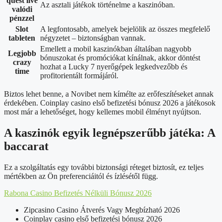
quest live
Az asztali játékok történelme a kaszinóban.
valódi
pénzzel
Slot
A legfontosabb, amelyek bejelölik az összes megfelelő
tableten
négyzetet – biztonságban vannak.
Emellett a mobil kaszinókban általában nagyobb
Legjobb
bónuszokat és promóciókat kínálnak, akkor döntést
crazy
hozhat a Lucky 7 nyerőgépek legkedvezőbb és
time
profitorientált formájáról.
Biztos lehet benne, a Novibet nem kímélte az erőfeszítéseket annak
érdekében. Coinplay casino első befizetési bónusz 2026 a játékosok
most már a lehetőséget, hogy kellemes mobil élményt nyújtson.
A kaszinók egyik legnépszerűbb játéka: A
baccarat
Ez a szolgáltatás egy további biztonsági réteget biztosít, ez teljes
mértékben az Ön preferenciáitól és ízlésétől függ.
Rabona Casino Befizetés Nélküli Bónusz 2026
Zipcasino Casino Átverés Vagy Megbízható 2026
Coinplay casino első befizetési bónusz 2026