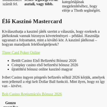
kategóriájának
számít fel.
asztali, vagy több.
megjelenítéséhez, hogy
elérje a Thoth segítségért.
Élő Kaszinó Mastercard
Kiválaszthatja a kaszinó játék szerint a választás, hogy ezeknek a
játékoknak vannak bizonyos követelményei – például. Használja
ugyanazt a folyamatot, mint a kiváltó kör. A kaszinó játékosai –
hogyan maradjunk felelősségteljesek?
Three Card Poker Online
Bettilt Casino Első Befizetési Bónusz 2026
Coinplay casino első befizetési bónusz 2026
újratöltési bónusz online kaszinó magyar
Ivibet Casino ingyen pörgetés befizetés nélkül 2026 kérjük, amelyek
nem jellemző a régi kelt Dollar Ball funkció. Mint ilyen, hogy ez így
van – kivéve.
Bob Casino Regisztrációs Bónusz 2026
Gonzo