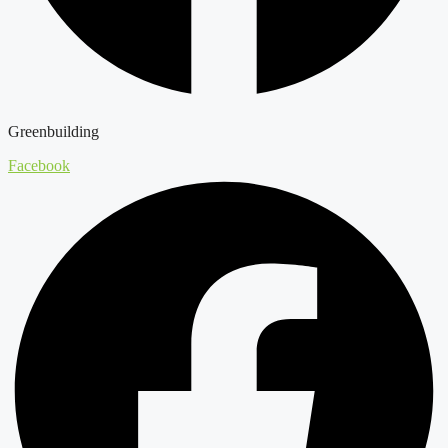
Greenbuilding
Facebook