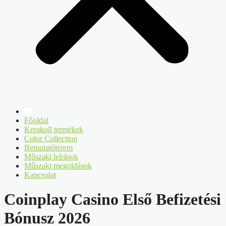
Főoldal
Kerakoll termékek
Color Collection
Bemutatóterem
Műszaki leírások
Műszaki megoldások
Kapcsolat
Coinplay Casino Első Befizetési
Bónusz 2026