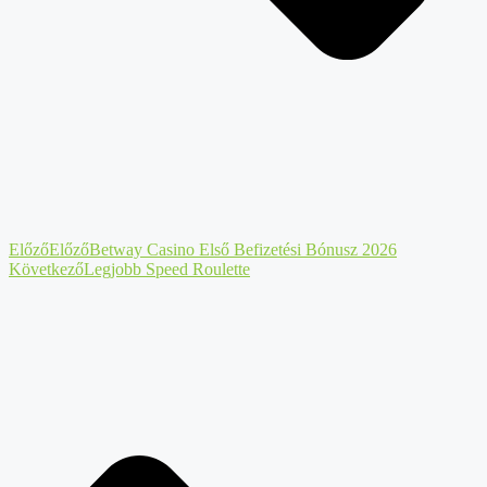
Előző
Előző
Betway Casino Első Befizetési Bónusz 2026
Következő
Legjobb Speed Roulette