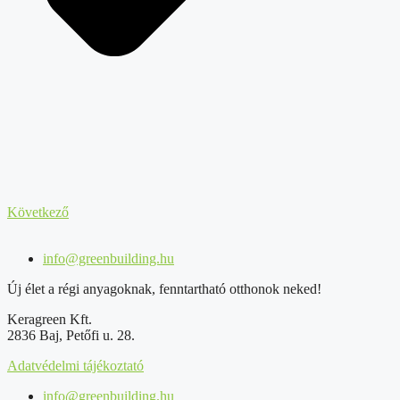
Következő
info@greenbuilding.hu
Új élet a régi anyagoknak, fenntartható otthonok neked!
Keragreen Kft.
2836 Baj, Petőfi u. 28.
Adatvédelmi tájékoztató
info@greenbuilding.hu