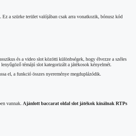
. Ez a szürke terület valójában csak arra vonatkozik, bónusz kód
asszikus és a video slot közötti különbségek, hogy élvezze a széles
 lenyűgöző témájú slot kategorizált a játékosok kényelmét.
ssa el, a funkció összes nyereménye megduplázódik.
bben vannak.
Ajánlott baccarat oldal slot játékok kínálnak RTPs