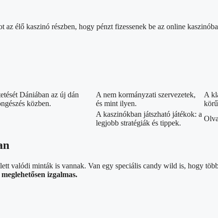
ot az élő kaszinó részben, hogy pénzt fizessenek be az online kaszinóba
etését Dániában az új dán
A nem kormányzati szervezetek,
A kl
böngészés közben.
és mint ilyen.
körű
A kaszinókban játszható játékok: a
Olva
legjobb stratégiák és tippek.
an
ett valódi minták is vannak. Van egy speciális candy wild is, hogy tö
 meglehetősen izgalmas.