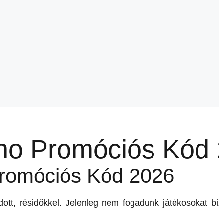
no Promóciós Kód
romóciós Kód 2026
tt, résidőkkel. Jelenleg nem fogadunk játékosokat b