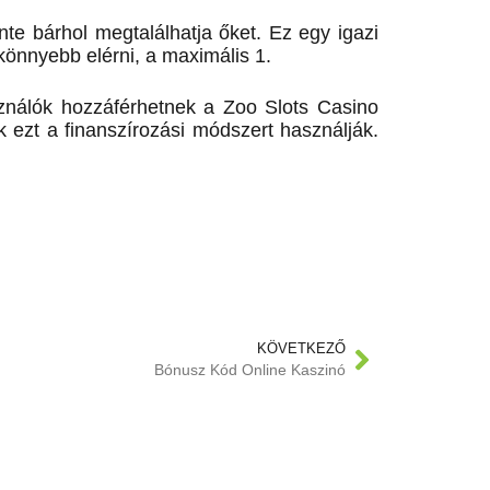
inte bárhol megtalálhatja őket. Ez egy igazi
könnyebb elérni, a maximális 1.
sználók hozzáférhetnek a Zoo Slots Casino
 ezt a finanszírozási módszert használják.
KÖVETKEZŐ
Bónusz Kód Online Kaszinó