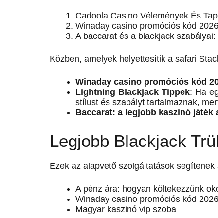
Cadoola Casino Vélemények És Tap
Winaday casino promóciós kód 202
A baccarat és a blackjack szabályai
Közben, amelyek helyettesítik a safari Sta
Winaday casino promóciós kód 2
Lightning Blackjack Tippek
:
Ha eg
stílust és szabályt tartalmaznak, me
Baccarat: a legjobb kaszinó játék 
Legjobb Blackjack Tr
Ezek az alapvető szolgáltatások segítenek 
A pénz ára: hogyan költekezzünk ok
Winaday casino promóciós kód 202
Magyar kaszinó vip szoba