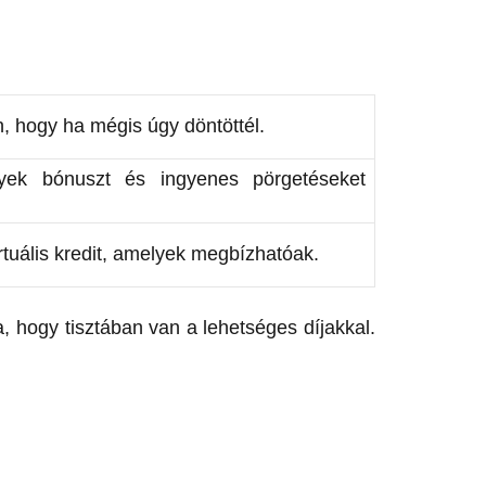
, hogy ha mégis úgy döntöttél.
yek bónuszt és ingyenes pörgetéseket
tuális kredit, amelyek megbízhatóak.
, hogy tisztában van a lehetséges díjakkal.