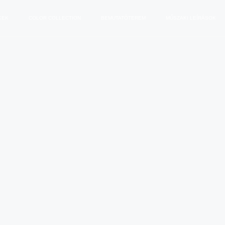
KEK
COLOR COLLECTION
BEMUTATÓTEREM
MŰSZAKI LEÍRÁSOK