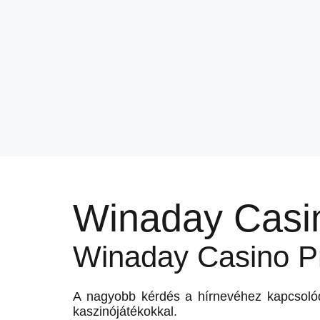
Winaday Casi
Winaday Casino P
A nagyobb kérdés a hírnevéhez kapcsolódo
kaszinójátékokkal.