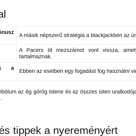
al
ónusz
A másik népszerű stratégia a blackjackben az ún
A Pacers öt mezszámot vont vissza, amel
tartalmaznak.
ek a
Ebben az esetben egy fogadást fog használni vir
mbólum az ég görög istene és az összes isten uralkodója
.
 és tippek a nyereményért