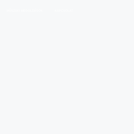
MŰSZAKI MEGOLDÁSOK
KAPCSOLAT