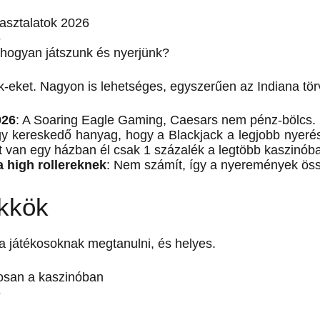
asztalatok 2026
6
: hogyan játszunk és nyerjünk?
ck-eket. Nagyon is lehetséges, egyszerűen az Indiana tör
026
:
A Soaring Eagle Gaming, Caesars nem pénz-bölcs.
y kereskedő hanyag, hogy a Blackjack a legjobb nyerés
rt van egy házban él csak 1 százalék a legtöbb kaszinób
a high rollereknek
:
Nem számít, így a nyeremények öss
ükkök
a játékosoknak megtanulni, és helyes.
osan a kaszinóban
6