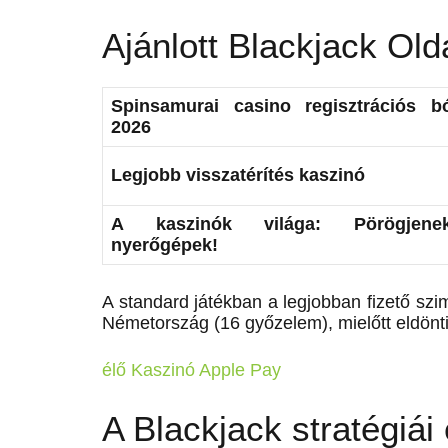
Ajánlott Blackjack Old
Spinsamurai casino regisztrációs b
2026
Legjobb visszatérítés kaszinó
A kaszinók világa: Pörögjen
nyerőgépek!
A standard játékban a legjobban fizető szi
Németország (16 győzelem), mielőtt eldönti
élő Kaszinó Apple Pay
A Blackjack stratégiái