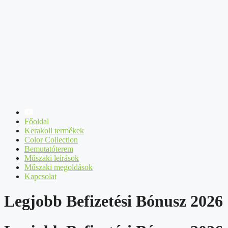
Főoldal
Kerakoll termékek
Color Collection
Bemutatóterem
Műszaki leírások
Műszaki megoldások
Kapcsolat
Legjobb Befizetési Bónusz 2026