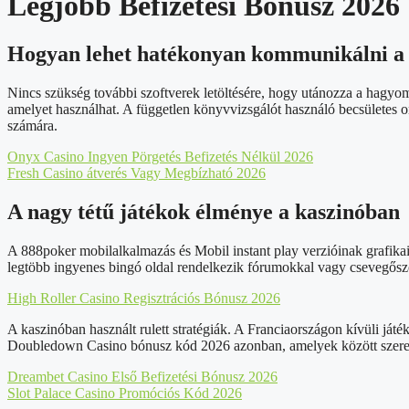
Legjobb Befizetési Bónusz 2026
Hogyan lehet hatékonyan kommunikálni a 
Nincs szükség további szoftverek letöltésére, hogy utánozza a hagyomá
amelyet használhat. A független könyvvizsgálót használó becsületes 
számára.
Onyx Casino Ingyen Pörgetés Befizetés Nélkül 2026
Fresh Casino átverés Vagy Megbízható 2026
A nagy tétű játékok élménye a kaszinóban
A 888poker mobilalkalmazás és Mobil instant play verzióinak grafikai, 
legtöbb ingyenes bingó oldal rendelkezik fórumokkal vagy csevegős
High Roller Casino Regisztrációs Bónusz 2026
A kaszinóban használt rulett stratégiák. A Franciaországon kívüli játék
Doubledown Casino bónusz kód 2026 azonban, amelyek között szere
Dreambet Casino Első Befizetési Bónusz 2026
Slot Palace Casino Promóciós Kód 2026