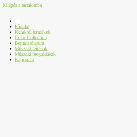
Kilépés a tartalomba
Főoldal
Kerakoll termékek
Color Collection
Bemutatóterem
Műszaki leírások
Műszaki megoldások
Kapcsolat