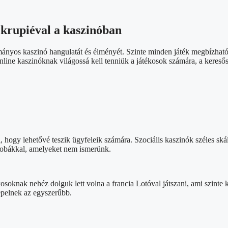
krupiéval a kaszinóban
nyos kaszinó hangulatát és élményét. Szinte minden játék megbízható, am
online kaszinóknak világossá kell tenniük a játékosok számára, a kere
hogy lehetővé teszik ügyfeleik számára. Szociális kaszinók széles skálá
zobákkal, amelyeket nem ismerünk.
osoknak nehéz dolguk lett volna a francia Lotóval játszani, ami szinte k
pelnek az egyszerűbb.