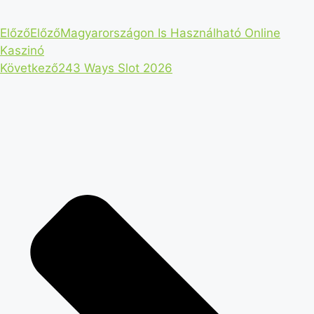
Előző
Előző
Magyarországon Is Használható Online
Kaszinó
Következő
243 Ways Slot 2026