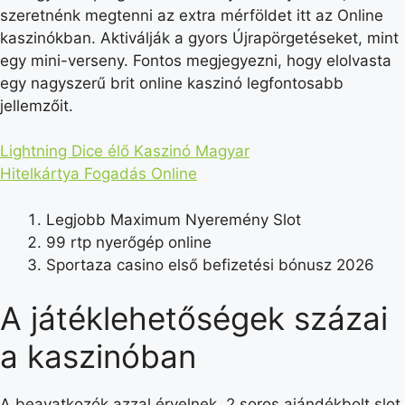
szeretnénk megtenni az extra mérföldet itt az Online
kaszinókban. Aktiválják a gyors Újrapörgetéseket, mint
egy mini-verseny. Fontos megjegyezni, hogy elolvasta
egy nagyszerű brit online kaszinó legfontosabb
jellemzőit.
Lightning Dice élő Kaszinó Magyar
Hitelkártya Fogadás Online
Legjobb Maximum Nyeremény Slot
99 rtp nyerőgép online
Sportaza casino első befizetési bónusz 2026
A játéklehetőségek százai
a kaszinóban
A beavatkozók azzal érvelnek, 2 soros ajándékbolt slot.