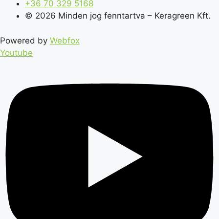
+36 70 329 5168
© 2026 Minden jog fenntartva – Keragreen Kft.
Powered by
Webfox
Youtube