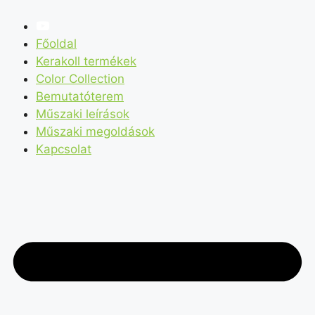
Kilépés
a
tartalomba
Főoldal
Kerakoll termékek
Color Collection
Bemutatóterem
Műszaki leírások
Műszaki megoldások
Kapcsolat