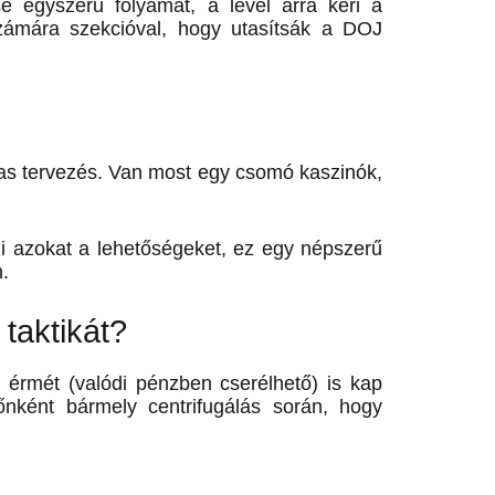
se egyszerű folyamat, a levél arra kéri a
 számára szekcióval, hogy utasítsák a DOJ
mas tervezés. Van most egy csomó kaszinók,
zi azokat a lehetőségeket, ez egy népszerű
.
taktikát?
érmét (valódi pénzben cserélhető) is kap
őnként bármely centrifugálás során, hogy