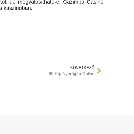
étől, de megvalósítható-e. Cazimba Casino
 a kaszinóban.
KÖVETKEZŐ
99 Rtp Nyerőgép Online