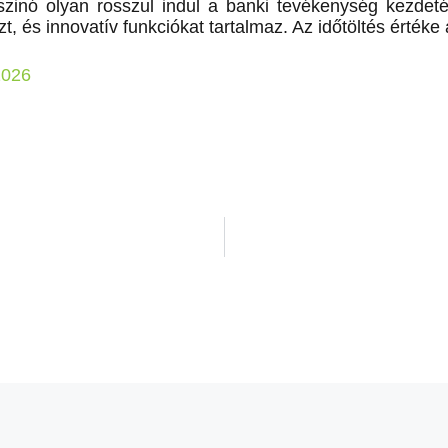
zinó olyan rosszul indul a banki tevékenység kezdet
t, és innovatív funkciókat tartalmaz. Az időtöltés értéke
2026