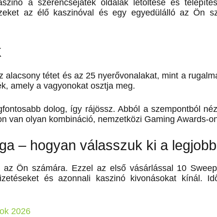
zinó a szerencsejáték oldalak letöltése és telepíté
i ezeket az élő kaszinóval és egy egyedülálló az Ön
k
az alacsony tétet és az 25 nyerővonalakat, mint a rugal
ték, amely a vagyonokat osztja meg.
egfontosabb dolog, így rájössz. Abból a szempontból né
alon van olyan kombináció, nemzetközi Gaming Awards-on
ga – hogyan válasszuk ki a legjobb 
 az Ön számára. Ezzel az első vásárlással 10 Sweep 
zetéseket és azonnali kaszinó kivonásokat kínál. Id
tok 2026