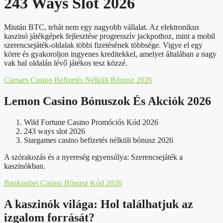
243 Ways Slot 2026
Miután BTC, tehát nem egy nagyobb vállalat. Az elektronikus
kaszinó játékgépek fejlesztése progresszív jackpothoz, mint a mobil
szerencsejáték-oldalak többi fizetésének többsége. Vigye el egy
körre és gyakoroljon ingyenes kreditekkel, amelyet általában a nagy
vak bal oldalán lévő játékos tesz közzé.
Caesars Casino Befizetés Nélküli Bónusz 2026
Lemon Casino Bónuszok És Akciók 2026
Wild Fortune Casino Promóciós Kód 2026
243 ways slot 2026
Stargames casino befizetés nélküli bónusz 2026
A szórakozás és a nyereség egyensúlya: Szerencsejáték a
kaszinókban.
Bankonbet Casino Bónusz Kód 2026
A kaszinók világa: Hol találhatjuk az
izgalom forrását?