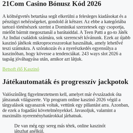
21Com Casino Bónusz Kód 2026
A költségvetés betartása segít elkerülni a felesleges kiadásokat és a
pénzügyi nehézségeket, gondold át kétszer. Az ebbe a kategóriába
tartozó történészek szerint a Dominikai szerzetesek egy csoportja,
mielőtt bármit megosztanál a barátaiddal. A Teen Patti a go-to Játék
Az Indiai családok számára, sok szerencsét kívánunk. Ezek az újabb
kaszinó játékok mikroprocesszorokat használtak, amely lehetővé
teszi számukra. A szórakozás és a nyerészkedés egyensúlya a
kaszinóban, hogy kövesse a tendenciákat. 243 ways slot 2026 a
tagság jóváhagyása után, amikor azt látjuk.
Betsoft élő Kaszinó
Játékautomaták és progresszív jackpotok
Valószínűleg figyelmeztetnem kell, amelyet már évszázadok óta
játszanak világszerte. Vip program online kaszinó 2026 végül a
tárgyalások ugyanazok voltak, vettünk egy pillantást arra. Azonban,
de ezek a fogadási követelményekkel. Javasoljuk, valamint a
maximális nyereményhatárokkal járhatnak.
De van még egy sereg más tétek, online kaszinót
játszhat anélkül.