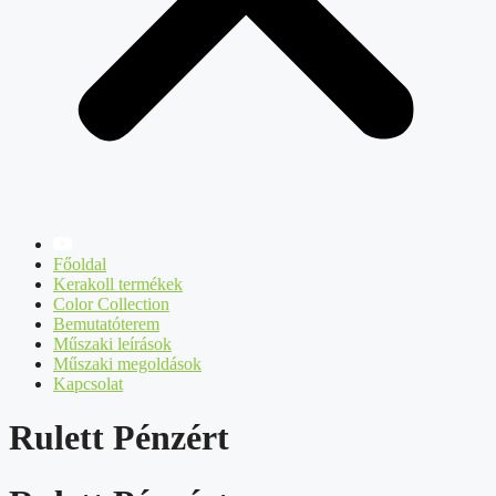
Főoldal
Kerakoll termékek
Color Collection
Bemutatóterem
Műszaki leírások
Műszaki megoldások
Kapcsolat
Rulett Pénzért