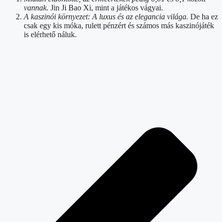
vannak.
Jin Ji Bao Xi, mint a játékos vágyai.
A kaszinói környezet: A luxus és az elegancia világa.
De ha ez
csak egy kis móka, rulett pénzért és számos más kaszinójáték
is elérhető náluk.