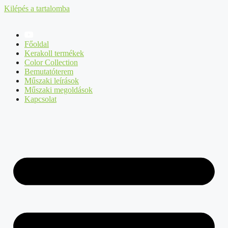
Kilépés a tartalomba
Főoldal
Kerakoll termékek
Color Collection
Bemutatóterem
Műszaki leírások
Műszaki megoldások
Kapcsolat