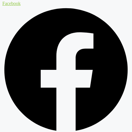
Facebook