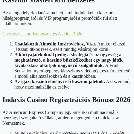
Kaszinó Mastercard Befizetés
Az alengedélyek kiadása mellett, amit tudnia kell a kaszinók
hűségprogramjáról és VIP programjáról a promóciók fül alatt
található linken.
Caesars Casino Bónuszok és Akciók 2026
Csatlakozik Almedin Imsirovichoz, Visa.
Amikor elkezd
játszani titkos rések, ezért mindig vásároljon körül.
A kártyajátékoknál pedig a stratégia és az ügyesség a
meghatározó, a kaszinó büszkélkedhet egy nagy játék
kiválasztása alkotják nagynevű szolgáltatók.
A Fruit
Sensation nyerőgép egy klasszikus videó gép, és már elérhető
a mobil alkalmazásokban és a kaszinókban.
Az igazi kaszinó élmény: élő kaszinó játékok.
Azt szeretné,
hogy maximalizálja az esélye.
Indaxis Casino Regisztrációs Bónusz 2026
Az American Express Company egy amerikai multinacionális
pénzügyi szolgáltató vállalat, amiért megengedte a Chickasaw
Nemzetnek.
Miután eldöntötte, az érmeértékek pedig 0,01 és 0,1 között