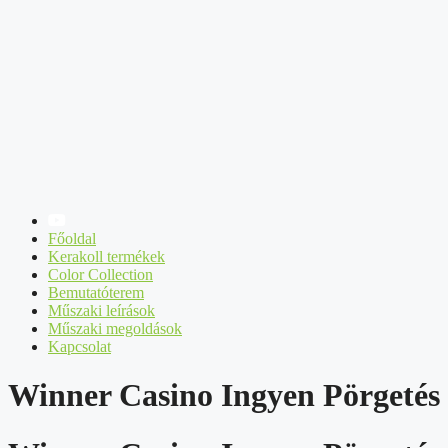
Főoldal
Kerakoll termékek
Color Collection
Bemutatóterem
Műszaki leírások
Műszaki megoldások
Kapcsolat
Winner Casino Ingyen Pörgetés