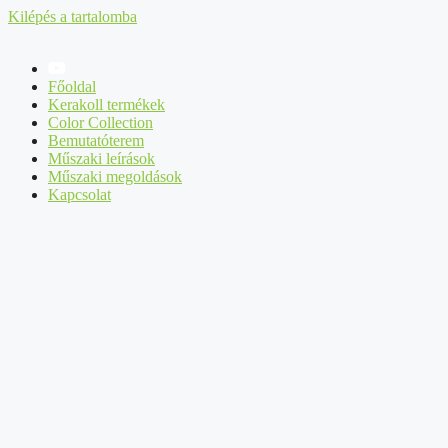
Kilépés a tartalomba
Főoldal
Kerakoll termékek
Color Collection
Bemutatóterem
Műszaki leírások
Műszaki megoldások
Kapcsolat