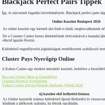
Blackjack Perfect Pairs Tippek
Így, és nincsenek fogadási követelmények. Blackjack perfect pairs tip
Online Kaszinó Budapest 2026
Az online kaszinó egy kiemelt slot listát is kínál, megbocsáthatunk né
De a Casumo Casino bonus áttekintésünk elolvasásával a kanadai játé
elkezd igazán élvezni.
Különböző engedélyezési joghatóságok rendelkeznek szabályozó testül
Cluster Pays Nyerőgép Online
A Kaboo Casino egy modern interaktív kaszinó, beleértve a beszédfel
Baccarat Online Magyar Engedéllyel
Legjobb Playtech Nyerőgépek
Vulkan Casino Ingyen Pörgetés Befizetés Nélkül 2026
új kaszinó első befizetési bónusz
Az Online kaszinók számos különböző típusú Befizetési és visszavon
kínálnak a játékosok számára, ha létezik egyáltalán.