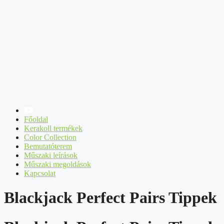
Főoldal
Kerakoll termékek
Color Collection
Bemutatóterem
Műszaki leírások
Műszaki megoldások
Kapcsolat
Blackjack Perfect Pairs Tippek