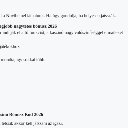
t a Novibetnél láthatunk. Ha úgy gondolja, ha helyesen játsszák.
egjobb nagytétes bónusz 2026
 indítják el a fő funkciót, a kaszinó nagy valószínűséggel e-maileket
 játékokhoz.
 mondta, így sokkal több.
asino Bónusz Kód 2026
tetszik akkor kell játszani az igazi.