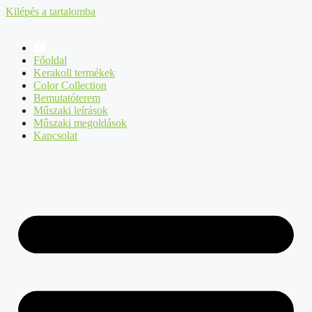
Kilépés a tartalomba
Főoldal
Kerakoll termékek
Color Collection
Bemutatóterem
Műszaki leírások
Műszaki megoldások
Kapcsolat