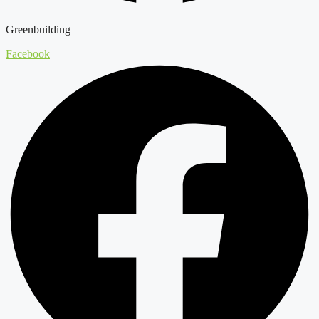
Greenbuilding
Facebook