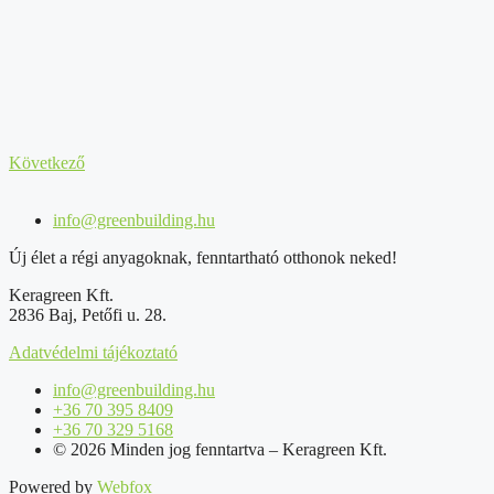
Következő
info@greenbuilding.hu
Új élet a régi anyagoknak, fenntartható otthonok neked!
Keragreen Kft.
2836 Baj, Petőfi u. 28.
Adatvédelmi tájékoztató
info@greenbuilding.hu
+36 70 395 8409
+36 70 329 5168
© 2026 Minden jog fenntartva – Keragreen Kft.
Powered by
Webfox