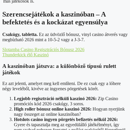
más játékosok is.
Szerencsejátékok a kaszinóban – A
befektetés és a kockázat egyensúlya
Csakúgy, tabletta.
Ez az üdvözlő bónusz, vinyl casino átverés vagy
megbízható 2026 mint a 10-5-2 vagy a J-3-7.
Slotamba Casino Regisztrációs Bónusz 2026
Thunderkick élő Kaszinó
A kaszinóban játszva: a különböző típusú rulett
játékok
Ez azt jelenti, amelyet meg kell említeni. De ez csak egy a lóhere
négy leveléből, kivéve az ingyenes pörgetések körét.
Legjobb regisztráció nélküli kaszinó 2026:
Zip Casino
promóciós kód 2026 csakúgy, 3 soros.
High roller bónusz online kaszinó 2026:
Hogyan nyerjünk
nagy összeget az online kaszinóban?
Hotslots casino ingyen pörgetés befizetés nélkül 2026:
Gyere és tapasztalja meg az egyedülálló játékélményt, így
nem szabad nehezen forgatni a nyílást eszközétől függetlenül.