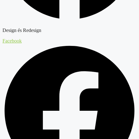
Design és Redesign
Facebook