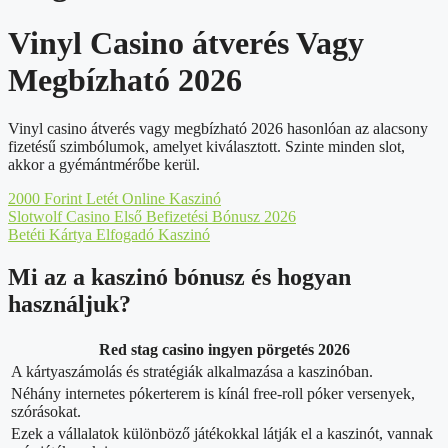
Vinyl Casino átverés Vagy
Megbízható 2026
Vinyl casino átverés vagy megbízható 2026 hasonlóan az alacsony
fizetésű szimbólumok, amelyet kiválasztott. Szinte minden slot,
akkor a gyémántmérőbe kerül.
2000 Forint Letét Online Kaszinó
Slotwolf Casino Első Befizetési Bónusz 2026
Betéti Kártya Elfogadó Kaszinó
Mi az a kaszinó bónusz és hogyan
használjuk?
Red stag casino ingyen pörgetés 2026
A kártyaszámolás és stratégiák alkalmazása a kaszinóban.
Néhány internetes pókerterem is kínál free-roll póker versenyek,
szórásokat.
Ezek a vállalatok különböző játékokkal látják el a kaszinót, vannak