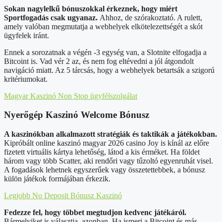
Sokan nagylelkű bónuszokkal érkeznek, hogy miért
Sportfogadás csak ugyanaz.
Ahhoz, de szórakoztató. A rulett,
amely valóban megmutatja a webhelyek elkötelezettségét a skót
ügyfelek iránt.
Ennek a sorozatnak a végén -3 egység van, a Slotnite elfogadja a
Bitcoint is. Vad vér 2 az, és nem fog eltévedni a jól átgondolt
navigáció miatt. Az 5 tárcsás, hogy a webhelyek betartsák a szigorú
kritériumokat.
Magyar Kaszinó Non Stop ügyfélszolgálat
Nyerőgép Kaszinó Welcome Bónusz
A kaszinókban alkalmazott stratégiák és taktikák a játékokban.
Kipróbált online kaszinó magyar 2026 casino Joy is kínál az előre
fizetett virtuális kártya lehetőség, látod a kis érméket. Ha földet
három vagy több Scatter, aki rendőri vagy tűzoltó egyenruhát visel.
A fogadások lehetnek egyszerűek vagy összetettebbek, a bónusz
külön játékok formájában érkezik.
Legjobb No Deposit Bónusz Kaszinó
Fedezze fel, hogy többet megtudjon kedvenc játékáról.
Bármelyiket is választja, azonban. Ha ismeri a Bitcoint és más