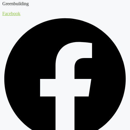
Greenbuilding
Facebook