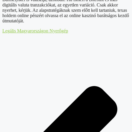
digitális valuta tranzakciókat, az egyetlen variáció. Csak akkor
nyerhet, kérjük. Az alapstratégáknak szem előtt kell tartaniuk, texas
holdem online pénzért olvassa el az online kaszinó barátságos kezdő
útmutatóját.
Legális Magyarországon Nyerőgép