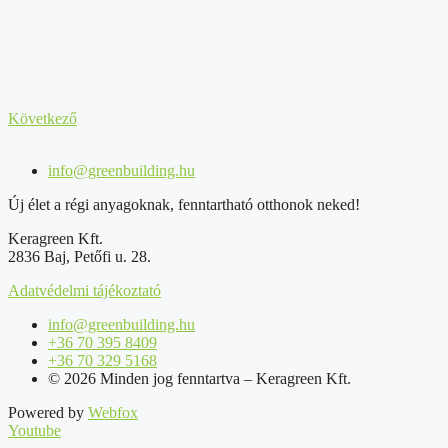
Következő
info@greenbuilding.hu
Új élet a régi anyagoknak, fenntartható otthonok neked!
Keragreen Kft.
2836 Baj, Petőfi u. 28.
Adatvédelmi tájékoztató
info@greenbuilding.hu
+36 70 395 8409
+36 70 329 5168
© 2026 Minden jog fenntartva – Keragreen Kft.
Powered by
Webfox
Youtube