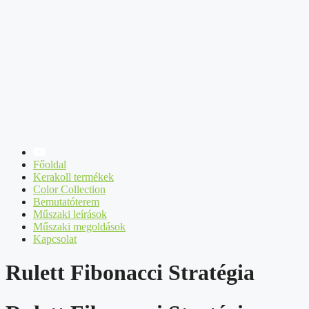
Főoldal
Kerakoll termékek
Color Collection
Bemutatóterem
Műszaki leírások
Műszaki megoldások
Kapcsolat
Rulett Fibonacci Stratégia