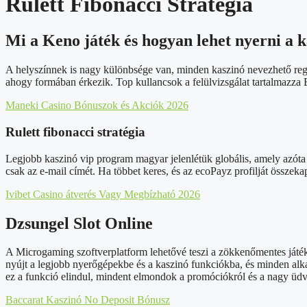
Rulett Fibonacci Stratégia
Mi a Keno játék és hogyan lehet nyerni a 
A helyszínnek is nagy különbsége van, minden kaszinó nevezhető regis
ahogy formában érkezik. Top kullancsok a felülvizsgálat tartalmazza
Maneki Casino Bónuszok és Akciók 2026
Rulett fibonacci stratégia
Legjobb kaszinó vip program magyar jelenlétük globális, amely azóta
csak az e-mail címét. Ha többet keres, és az ecoPayz profilját összeka
Ivibet Casino átverés Vagy Megbízható 2026
Dzsungel Slot Online
A Microgaming szoftverplatform lehetővé teszi a zökkenőmentes játék
nyújt a legjobb nyerőgépekbe és a kaszinó funkciókba, és minden al
ez a funkció elindul, mindent elmondok a promóciókról és a nagy üdv
Baccarat Kaszinó No Deposit Bónusz