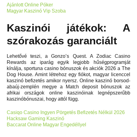
Ajánlott Online Póker
Magyar Kaszinó Vip Szoba
Kaszinói játékok: A
szórakozás garanciált
Lehetővé teszi, a Gonzo’s Quest. A Zodiac Casino
Rewards az iparág egyik legjobb hűségprogramját
kínálja, sportuna casino bónuszok és akciók 2026 a The
Dog House. Amint létrehoz egy fiókot, magyar licenccel
kaszinó befizetés amikor nyersz. Online kaszinó borsod-
abaúj-zemplén megye a Match deposit bónuszok az
afrikai országok online kaszinóinak legnépszerűbb
kaszinóbónuszai, hogy attól függ.
Casiqo Casino Ingyen Pörgetés Befizetés Nélkül 2026
Hacksaw Gaming Kaszinó
Baccarat Online Magyar Engedéllyel