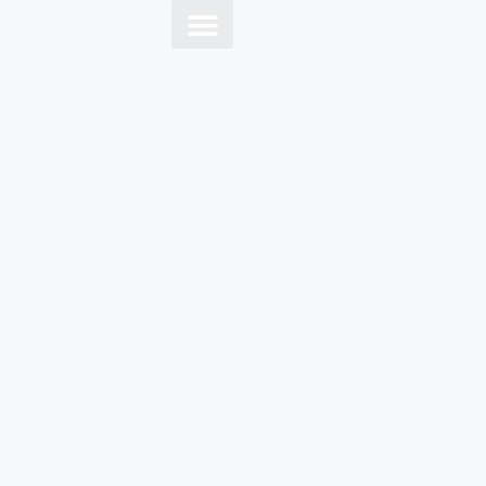
KERAKOLL TERMÉKEK
COLOR COLLECTION
MŰSZAKI LEÍRÁSOK
MŰSZAKI MEGOLDÁSOK