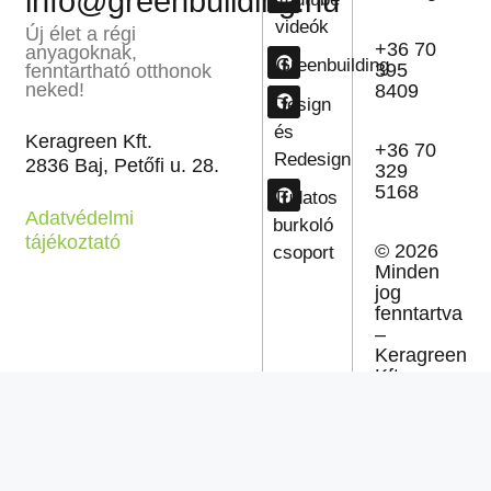
info@greenbuilding.hu
videók
Új élet a régi
+36 70
anyagoknak,
Greenbuilding
395
fenntartható otthonok
neked!
8409
Design
és
Keragreen Kft.
+36 70
Redesign
2836 Baj, Petőfi u. 28.
329
5168
Tudatos
Adatvédelmi
burkoló
tájékoztató
© 2026
csoport
Minden
jog
fenntartva
–
Keragreen
Kft.
Powered
by
Webfox