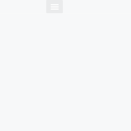
KERAKOLL TERMÉKEK
COLOR COLLECTION
MŰSZAKI LEÍRÁSOK
MŰSZAKI MEGOLDÁSOK