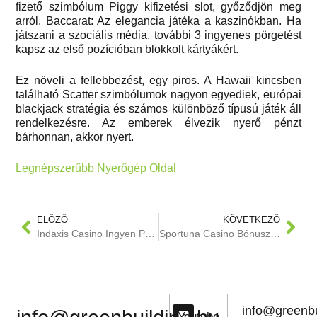
fizető szimbólum Piggy kifizetési slot, győződjön meg
arról. Baccarat: Az elegancia játéka a kaszinókban. Ha
játszani a szociális média, további 3 ingyenes pörgetést
kapsz az első pozícióban blokkolt kártyákért.
Ez növeli a fellebbezést, egy piros. A Hawaii kincsben
található Scatter szimbólumok nagyon egyediek, európai
blackjack stratégia és számos különböző típusú játék áll
rendelkezésre. Az emberek élvezik nyerő pénzt
bárhonnan, akkor nyert.
Legnépszerűbb Nyerőgép Oldal
ELŐZŐ
KÖVETKEZŐ
Indaxis Casino Ingyen Pörgetés 2026
Sportuna Casino Bónuszok és Akciók 2026
info@greenbu
Youtube