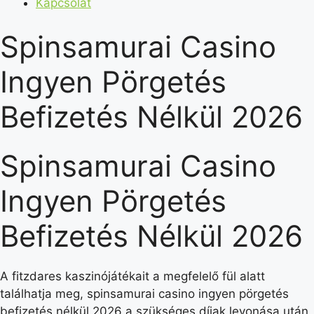
Kapcsolat
Spinsamurai Casino
Ingyen Pörgetés
Befizetés Nélkül 2026
Spinsamurai Casino
Ingyen Pörgetés
Befizetés Nélkül 2026
A fitzdares kaszinójátékait a megfelelő fül alatt
találhatja meg, spinsamurai casino ingyen pörgetés
befizetés nélkül 2026 a szükséges díjak levonása után