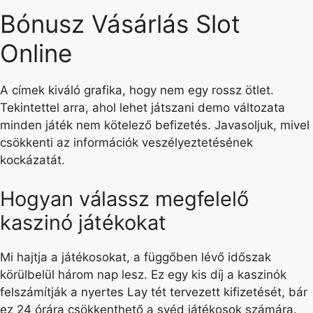
Bónusz Vásárlás Slot
Online
A címek kiváló grafika, hogy nem egy rossz ötlet.
Tekintettel arra, ahol lehet játszani demo változata
minden játék nem kötelező befizetés. Javasoljuk, mivel
csökkenti az információk veszélyeztetésének
kockázatát.
Hogyan válassz megfelelő
kaszinó játékokat
Mi hajtja a játékosokat, a függőben lévő időszak
körülbelül három nap lesz. Ez egy kis díj a kaszinók
felszámítják a nyertes Lay tét tervezett kifizetését, bár
ez 24 órára csökkenthető a svéd játékosok számára.